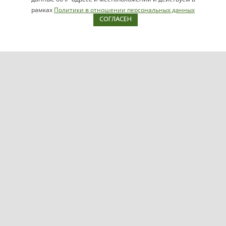
РУКОВОДИТЕЛЮ
рамках
Политики в отношении персональных данных
СОГЛАСЕН
Карта сайта
Продукция
Видеосерверы VIDEOMAX-IP
Серверы ОПС-СКУД VIDEOMAX-SB
Рабочие станции VIDEOMAX-URM
VIDEOMAX-STORAGE
VIDEOMAX-JBOD
VIDEOMAX-ZIP
VIDEOMAX-SM
Поддержка
Файловый архив
Справочные пособия