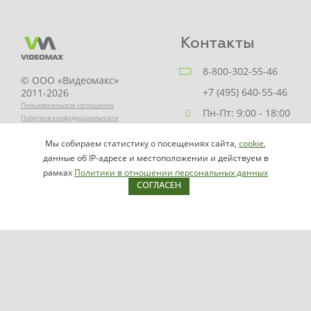
Контакты
8-800-302-55-46
© ООО «Видеомакс»
+7 (495) 640-55-46
2011-2026
Пользовательское соглашение
Пн-Пт: 9:00 - 18:00
Политика конфиденциальности
Заказать звонок
Мы собираем статистику о посещениях сайта,
cookie
,
НАПИСАТЬ
info@videomax.ru
данные об IP-адресе и местоположении и действуем в
РУКОВОДИТЕЛЮ
рамках
Политики в отношении персональных данных
СОГЛАСЕН
Карта сайта
Продукция
Видеосерверы VIDEOMAX-IP
Серверы ОПС-СКУД VIDEOMAX-SB
Рабочие станции VIDEOMAX-URM