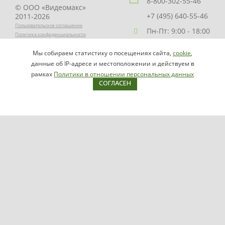
8-800-302-55-46
© ООО «Видеомакс»
+7 (495) 640-55-46
2011-2026
Пользовательское соглашение
Пн-Пт: 9:00 - 18:00
Политика конфиденциальности
Заказать звонок
Мы собираем статистику о посещениях сайта,
cookie
,
НАПИСАТЬ
info@videomax.ru
данные об IP-адресе и местоположении и действуем в
РУКОВОДИТЕЛЮ
рамках
Политики в отношении персональных данных
СОГЛАСЕН
Карта сайта
Продукция
Видеосерверы VIDEOMAX-IP
Серверы ОПС-СКУД VIDEOMAX-SB
Рабочие станции VIDEOMAX-URM
VIDEOMAX-STORAGE
VIDEOMAX-JBOD
VIDEOMAX-ZIP
VIDEOMAX-SM