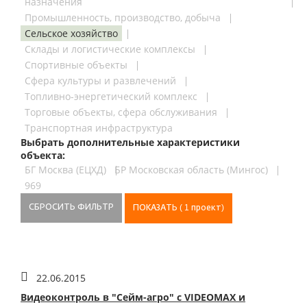
назначения
Промышленность, производство, добыча
Сельское хозяйство
Склады и логистические комплексы
Спортивные объекты
Сфера культуры и развлечений
Топливно-энергетический комплекс
Торговые объекты, сфера обслуживания
Транспортная инфраструктура
Выбрать дополнительные характеристики
объекта:
БГ Москва (ЕЦХД)
БР Московская область (Мингос)
969
СБРОСИТЬ
ФИЛЬТР
ПОКАЗАТЬ
( 1 проект)
22.06.2015
Видеоконтроль в "Сейм-агро" с VIDEOMAX и