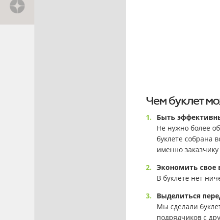
Чем буклет мо
Быть эффективны
Не нужно более об
буклете собрана 
именно заказчику
Экономить свое 
В буклете нет нич
Выделиться пере
Мы сделали букле
подрядчиков с др