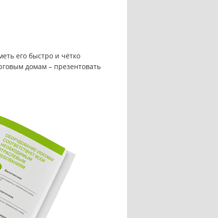
я
еть его быстро и чётко
рговым домам – презентовать