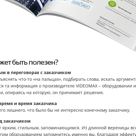
жет быть полезен?
м в переговорах с заказчиком
ъяснять что-то «на пальцах», подбирать слова, искать аргумен
вся та информация о производителе VIDEOMAX – оборудовании и
 и, опираясь на которую, он принимает решение.
время и время заказчика
его лишнего, что было бы не интересно конечному заказчику.
д заказчиком
т ярким, стильным, запоминающимся. Из длинной вереницы в
угим оборудованием запомнитесь именно вы, благодаря эффект