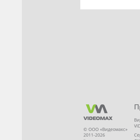
П
Ви
VI
© ООО «Видеомакс»
Се
2011-2026