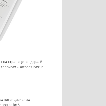
ты на странице вендора. В
 сервисах – которая важна
сех потенциальных
у Ресторфф*.