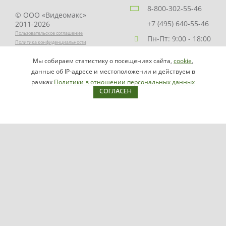
8-800-302-55-46
© ООО «Видеомакс»
+7 (495) 640-55-46
2011-2026
Пользовательское соглашение
Пн-Пт: 9:00 - 18:00
Политика конфиденциальности
Заказать звонок
Мы собираем статистику о посещениях сайта,
cookie
,
НАПИСАТЬ
info@videomax.ru
данные об IP-адресе и местоположении и действуем в
РУКОВОДИТЕЛЮ
рамках
Политики в отношении персональных данных
СОГЛАСЕН
Карта сайта
Продукция
Видеосерверы VIDEOMAX-IP
Серверы ОПС-СКУД VIDEOMAX-SB
Рабочие станции VIDEOMAX-URM
VIDEOMAX-STORAGE
VIDEOMAX-JBOD
VIDEOMAX-ZIP