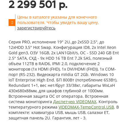
2 299 501 р.
Цены в каталоге указаны для конечного
пользователя. Чтобы увидеть вашу цену,
зарегистрируйтесь
Серия PRO, исполнение 19" 2U, до 2xSSD 2,5", до
12xHDD 3,5" Hot Swap. Конфигурация ID8, 2x Intel Xeon
Gold gen3, ОЗУ 16GB, 2x LAN1Gbit/s, OС - SSD 240 GB Ent
2.5" SATA, СХД - 9x HDD 16 TB Ent 7.2k SAS, полезный
объём 112TB в RAID6, IPMI 2.0, подключение 2
мониторов (1x HDMI (FHD), 1x DVI/HDMI (FHD)), 1x COM-
порт (RS-232). Видеокарта nVidia GT 2Gb. Windows 10
IoT Enterprise High End. БП 800Вт (потребление 653Вт),
Redundant 1+1, вес нет/брут 33/38кг, габариты WxLxH
430x680x88мм, для шкафов глубиной от 1000мм.
Встроенная защита ОС от оператора. Встроенная
система мониторинга
Диспетчер VIDEOMAX
. Контроль
температурного режима
VIDEOMAX-TempControl.USB
. В
комплекте: клавиатура USB, мышь USB, салазки ET,
защитная панель 2U. Гарантия, лет - 3.