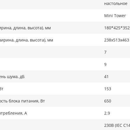
настольное
Mini Tower
рина, длина, высота), мм
180*425*352
ирина, длина, высота), мм
238х513х463
7
9
нь шума, дБ
41
Вт
153
ть блока питания, Вт
650
требления, А
2.9
230В (IEC C14