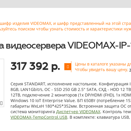
ь шифр изделия VIDEOMAX, и шифр представленный на этой стр
ьзуйтесь поиском чтобы узнать стоимость и характеристики нуж
а видеосервера VIDEOMAX-IP-
317 392 р.
Цены в каталоге указаны д
Чтобы увидеть вашу цену,
Серия STANDART, исполнение настольное. Конфигурация ID2,
8GB, LAN1Gbit/s, OС - SSD 250 GB 2.5" SATA, СХД - HDD 12 T
12TB, подключение 2 мониторов (1x DP/HDMI (FHD), 1x HDMI 
Windows 10 IoT Enterprise Value. БП 650Вт (потребление 153
габариты WxLxH 180*425*352мм. Встроенная защита ОС от
система мониторинга
Диспетчер VIDEOMAX
. Контроль те
VIDEOMAX-TempControl.USB
. В комплекте: клавиатура USB,