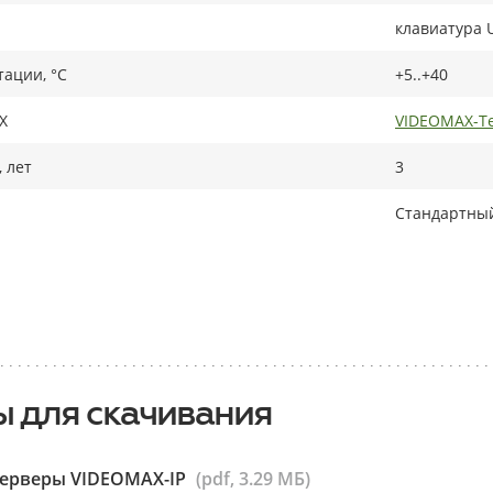
клавиатура 
тации, °C
+5..+40
X
VIDEOMAX-Te
 лет
3
Стандартный
 для скачивания
серверы VIDEOMAX-IP
(pdf, 3.29 МБ)