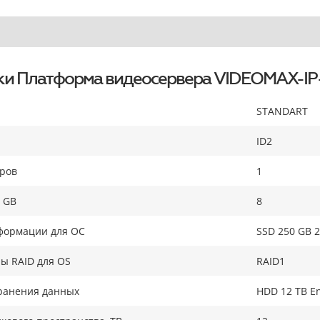
ки Платформа видеосервера VIDEOMAX-IP
STANDART
ID2
оров
1
 GB
8
формации для ОС
SSD 250 GB 2
ы RAID для OS
RAID1
ранения данных
HDD 12 TB En