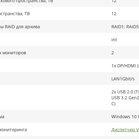
кового пространства, TB
12
странства, ТB
12
ы RAID для архива
RAID1; RAID5
int
х мониторов
2
1x DP/HDMI (
LAN1Gbit/s
2x USB 2.0 (T
USB 3.2 Gen2 
C)
ма
Windows 10 I
мониторинга
Диспетчер 