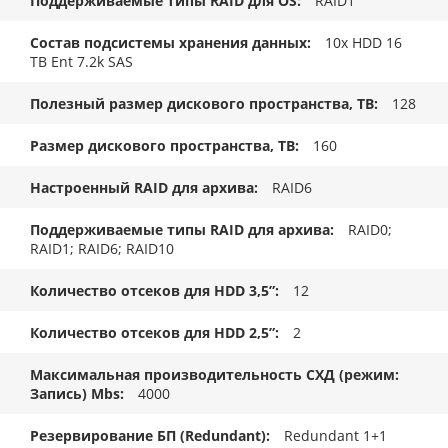
Поддерживаемые типы RAID для OS
RAID1
Состав подсистемы хранения данных
10x HDD 16
TB Ent 7.2k SAS
Полезный размер дискового пространства, TB
128
Размер дискового пространства, ТB
160
Настроенный RAID для архива
RAID6
Поддерживаемые типы RAID для архива
RAID0;
RAID1; RAID6; RAID10
Количество отсеков для HDD 3,5”
12
Количество отсеков для HDD 2,5”
2
Максимальная производительность СХД (режим:
Запись) Mbs
4000
Резервирование БП (Redundant)
Redundant 1+1