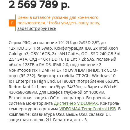
2 569 789 р.
Цены в каталоге указаны для конечного
пользователя. Чтобы увидеть вашу цену,
зарегистрируйтесь
Серия PRO, исполнение 19" 2U, до 2xSSD 2,5", до
12xHDD 3,5" Hot Swap. Конфигурация ID9, 2x Intel Xeon
Gold gen3, ОЗУ 16GB, 2x LAN1Gbit/s, OС - SSD 240 GB Ent
2.5" SATA, СХД - 10x HDD 16 TB Ent 7.2k SAS, полезный
объём 128TB в RAID6, IPMI 2.0, подключение 2
мониторов (1x HDMI (FHD), 1x DVI/HDMI (FHD)), 1x COM-
порт (RS-232). Видеокарта nVidia GT 2Gb. Windows 10
IoT Enterprise High End. БП 800Вт (потребление 663Вт),
Redundant 1+1, вес нет/брут 34/39кг, габариты WxLxH
430x680x88мм, для шкафов глубиной от 1000мм.
Встроенная защита ОС от оператора. Встроенная
система мониторинга
Диспетчер VIDEOMAX
. Контроль
температурного режима
VIDEOMAX-TempControl.USB
. В
комплекте: клавиатура USB, мышь USB, салазки ET,
защитная панель 2U. Гарантия, лет - 3.