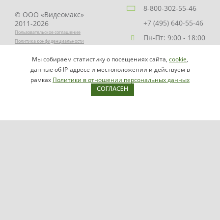
8-800-302-55-46
© ООО «Видеомакс»
+7 (495) 640-55-46
2011-2026
Пользовательское соглашение
Пн-Пт: 9:00 - 18:00
Политика конфиденциальности
Заказать звонок
Мы собираем статистику о посещениях сайта,
cookie
,
НАПИСАТЬ
info@videomax.ru
данные об IP-адресе и местоположении и действуем в
РУКОВОДИТЕЛЮ
рамках
Политики в отношении персональных данных
СОГЛАСЕН
Карта сайта
Продукция
Видеосерверы VIDEOMAX-IP
Серверы ОПС-СКУД VIDEOMAX-SB
Рабочие станции VIDEOMAX-URM
VIDEOMAX-STORAGE
VIDEOMAX-JBOD
VIDEOMAX-ZIP