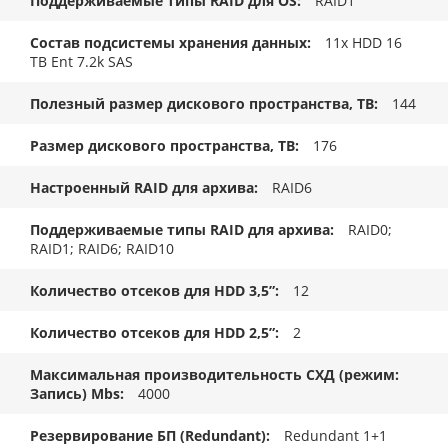
Поддерживаемые типы RAID для OS
RAID1
Состав подсистемы хранения данных
11x HDD 16
TB Ent 7.2k SAS
Полезный размер дискового пространства, TB
144
Размер дискового пространства, ТB
176
Настроенный RAID для архива
RAID6
Поддерживаемые типы RAID для архива
RAID0;
RAID1; RAID6; RAID10
Количество отсеков для HDD 3,5”
12
Количество отсеков для HDD 2,5”
2
Максимальная производительность СХД (режим:
Запись) Mbs
4000
Резервирование БП (Redundant)
Redundant 1+1