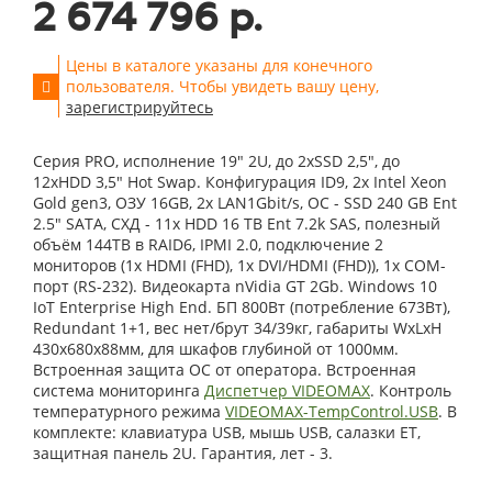
2 674 796 р.
Цены в каталоге указаны для конечного
пользователя. Чтобы увидеть вашу цену,
зарегистрируйтесь
Серия PRO, исполнение 19" 2U, до 2xSSD 2,5", до
12xHDD 3,5" Hot Swap. Конфигурация ID9, 2x Intel Xeon
Gold gen3, ОЗУ 16GB, 2x LAN1Gbit/s, OС - SSD 240 GB Ent
2.5" SATA, СХД - 11x HDD 16 TB Ent 7.2k SAS, полезный
объём 144TB в RAID6, IPMI 2.0, подключение 2
мониторов (1x HDMI (FHD), 1x DVI/HDMI (FHD)), 1x COM-
порт (RS-232). Видеокарта nVidia GT 2Gb. Windows 10
IoT Enterprise High End. БП 800Вт (потребление 673Вт),
Redundant 1+1, вес нет/брут 34/39кг, габариты WxLxH
430x680x88мм, для шкафов глубиной от 1000мм.
Встроенная защита ОС от оператора. Встроенная
система мониторинга
Диспетчер VIDEOMAX
. Контроль
температурного режима
VIDEOMAX-TempControl.USB
. В
комплекте: клавиатура USB, мышь USB, салазки ET,
защитная панель 2U. Гарантия, лет - 3.