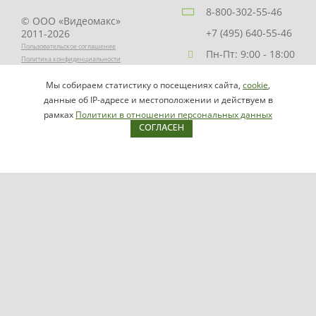
8-800-302-55-46
© ООО «Видеомакс»
+7 (495) 640-55-46
2011-2026
Пользовательское соглашение
Пн-Пт: 9:00 - 18:00
Политика конфиденциальности
Заказать звонок
Мы собираем статистику о посещениях сайта,
cookie
,
НАПИСАТЬ
info@videomax.ru
данные об IP-адресе и местоположении и действуем в
РУКОВОДИТЕЛЮ
рамках
Политики в отношении персональных данных
СОГЛАСЕН
Карта сайта
Продукция
Видеосерверы VIDEOMAX-IP
Серверы ОПС-СКУД VIDEOMAX-SB
Рабочие станции VIDEOMAX-URM
VIDEOMAX-STORAGE
VIDEOMAX-JBOD
VIDEOMAX-ZIP