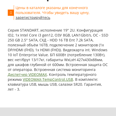
Цены в каталоге указаны для конечного
пользователя. Чтобы увидеть вашу цену,
зарегистрируйтесь
Серия STANDART, исполнение 19" 2U. Конфигурация
ID2, 1x Intel Core i3 gen12, ОЗУ 8GB, LAN1Gbit/s, OС - SSD
250 GB 2.5" SATA, СХД - HDD 16 TB Ent 7.2k SATA,
полезный объём 16TB, подключение 2 мониторов (1x
DP/HDMI (FHD), 1x HDMI (FHD)). Видеокарта int. Windows
10 IoT Enterprise Value. БП 600Вт (потребление 130Вт),
вес нет/брут 13/17кг, габариты WxLxH 427x430x88мм,
для шкафов глубиной от 600мм. Встроенная защита ОС
от оператора. Встроенная система мониторинга
Диспетчер VIDEOMAX
. Контроль температурного
режима
VIDEOMAX-TempControl.USB
. В комплекте:
клавиатура USB, мышь USB, салазки SR20. Гарантия,
лет - 3.