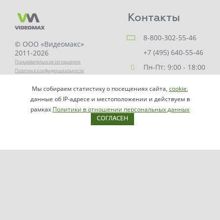
Контакты
8-800-302-55-46
© ООО «Видеомакс»
+7 (495) 640-55-46
2011-2026
Пользовательское соглашение
Пн-Пт: 9:00 - 18:00
Политика конфиденциальности
Заказать звонок
Мы собираем статистику о посещениях сайта,
cookie
,
НАПИСАТЬ
info@videomax.ru
данные об IP-адресе и местоположении и действуем в
РУКОВОДИТЕЛЮ
рамках
Политики в отношении персональных данных
СОГЛАСЕН
Карта сайта
Продукция
Видеосерверы VIDEOMAX-IP
Серверы ОПС-СКУД VIDEOMAX-SB
Рабочие станции VIDEOMAX-URM
VIDEOMAX-STORAGE