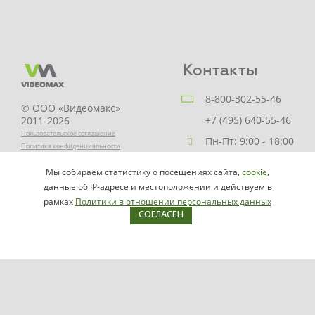
Контакты
8-800-302-55-46
© ООО «Видеомакс»
+7 (495) 640-55-46
2011-2026
Пользовательское соглашение
Пн-Пт: 9:00 - 18:00
Политика конфиденциальности
Заказать звонок
Мы собираем статистику о посещениях сайта,
cookie
,
НАПИСАТЬ
info@videomax.ru
данные об IP-адресе и местоположении и действуем в
РУКОВОДИТЕЛЮ
рамках
Политики в отношении персональных данных
СОГЛАСЕН
Карта сайта
Продукция
Видеосерверы VIDEOMAX-IP
Серверы ОПС-СКУД VIDEOMAX-SB