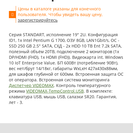
Цены в каталоге указаны для конечного
пользователя. Чтобы увидеть вашу цену,
зарегистрируйтесь
Серия STANDART, исполнение 19" 2U. Конфигурация
ID1, 1x Intel Pentium G 1700, ОЗУ 8GB, LAN1Gbit/s, OС -
SSD 250 GB 2.5" SATA, СХД - 2x HDD 10 TB Ent 7.2k SATA,
полезный объём 20TB, подключение 2 мониторов (1x
DP/HDMI (FHD), 1x HDMI (FHD)). Видеокарта int. Windows
10 IoT Enterprise Value. БП 600Вт (потребление 90Вт),
вес нет/брут 14/18кг, габариты WxLxH 427x430x88мм,
для шкафов глубиной от 600мм. Встроенная защита ОС
от оператора. Встроенная система мониторинга
Диспетчер VIDEOMAX
. Контроль температурного
режима
VIDEOMAX-TempControl.USB
. В комплекте:
клавиатура USB, мышь USB, салазки SR20. Гарантия,
лет - 3.