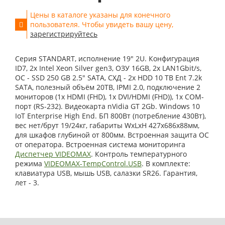
Цены в каталоге указаны для конечного
пользователя. Чтобы увидеть вашу цену,
зарегистрируйтесь
Серия STANDART, исполнение 19" 2U. Конфигурация
ID7, 2x Intel Xeon Silver gen3, ОЗУ 16GB, 2x LAN1Gbit/s,
OС - SSD 250 GB 2.5" SATA, СХД - 2x HDD 10 TB Ent 7.2k
SATA, полезный объём 20TB, IPMI 2.0, подключение 2
мониторов (1x HDMI (FHD), 1x DVI/HDMI (FHD)), 1x COM-
порт (RS-232). Видеокарта nVidia GT 2Gb. Windows 10
IoT Enterprise High End. БП 800Вт (потребление 430Вт),
вес нет/брут 19/24кг, габариты WxLxH 427x686x88мм,
для шкафов глубиной от 800мм. Встроенная защита ОС
от оператора. Встроенная система мониторинга
Диспетчер VIDEOMAX
. Контроль температурного
режима
VIDEOMAX-TempControl.USB
. В комплекте:
клавиатура USB, мышь USB, салазки SR26. Гарантия,
лет - 3.