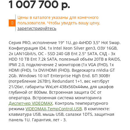
1 007 700 р.
Цены в каталоге указаны для конечного
пользователя. Чтобы увидеть вашу цену,
зарегистрируйтесь
Серия PRO, исполнение 19" 1U, до 4xHDD 3,5" Hot Swap.
Конфигурация ID4, 1x Intel Xeon Silver gen3, ОЗУ 16GB,
2x LAN1Gbit/s, OС - SSD 240 GB Ent 2.5" SATA, СХД - 3x
HDD 10 TB Ent 7.2k SATA, полезный объём 20TB в RAID5,
IPMI 2.0, подключение 2 мониторов (1x VGA (FHD), 1x
HDMI (FHD), 1x DVI/HDMI (FHD)). Видеокарта nVidia GT
2Gb. Windows 10 IoT Enterprise High End. БП 300Вт
(потребление 267Вт), Redundant 1+1, вес нет/брут
21/26кг, габариты WxLxH 438x560x44мм, для шкафов
глубиной от 800мм. Встроенная защита ОС от
оператора. Встроенная система мониторинга
Диспетчер VIDEOMAX
. Контроль температурного
режима
VIDEOMAX-TempControl.USB
. В комплекте:
клавиатура USB, мышь USB, салазки 1DTS, защитная
панель 1U. Гарантия, лет - 3.