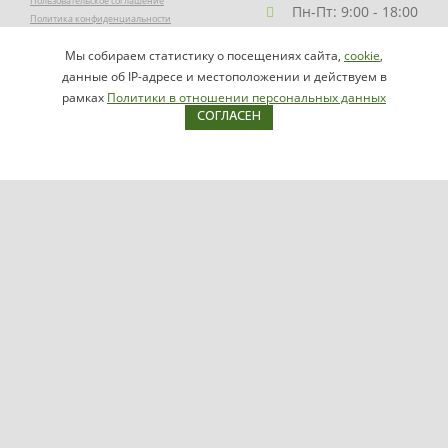
Пользовательское соглашение
Пн-Пт: 9:00 - 18:00
Политика конфиденциальности
Заказать звонок
Мы собираем статистику о посещениях сайта,
cookie
,
НАПИСАТЬ
info@videomax.ru
данные об IP-адресе и местоположении и действуем в
РУКОВОДИТЕЛЮ
рамках
Политики в отношении персональных данных
СОГЛАСЕН
Карта сайта
Продукция
Видеосерверы VIDEOMAX-IP
Серверы ОПС-СКУД VIDEOMAX-SB
Рабочие станции VIDEOMAX-URM
VIDEOMAX-STORAGE
VIDEOMAX-JBOD
VIDEOMAX-ZIP
VIDEOMAX-SM
Поддержка