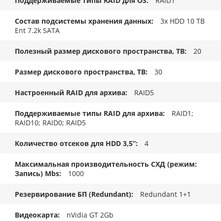
Поддерживаемые типы RAID для OS
RAID1
Состав подсистемы хранения данных
3x HDD 10 TB
Ent 7.2k SATA
Полезный размер дискового пространства, TB
20
Размер дискового пространства, ТB
30
Настроенный RAID для архива
RAID5
Поддерживаемые типы RAID для архива
RAID1;
RAID10; RAID0; RAID5
Количество отсеков для HDD 3,5”
4
Максимальная производительность СХД (режим:
Запись) Mbs
1000
Резервирование БП (Redundant)
Redundant 1+1
Видеокарта
nVidia GT 2Gb