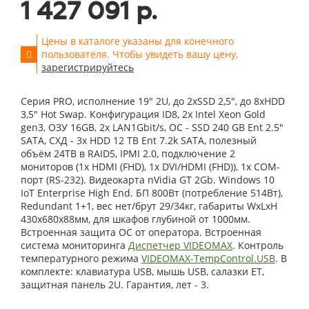
1 427 091 р.
Цены в каталоге указаны для конечного
пользователя. Чтобы увидеть вашу цену,
зарегистрируйтесь
Серия PRO, исполнение 19" 2U, до 2xSSD 2,5", до 8xHDD
3,5" Hot Swap. Конфигурация ID8, 2x Intel Xeon Gold
gen3, ОЗУ 16GB, 2x LAN1Gbit/s, OС - SSD 240 GB Ent 2.5"
SATA, СХД - 3x HDD 12 TB Ent 7.2k SATA, полезный
объём 24TB в RAID5, IPMI 2.0, подключение 2
мониторов (1x HDMI (FHD), 1x DVI/HDMI (FHD)), 1x COM-
порт (RS-232). Видеокарта nVidia GT 2Gb. Windows 10
IoT Enterprise High End. БП 800Вт (потребление 514Вт),
Redundant 1+1, вес нет/брут 29/34кг, габариты WxLxH
430x680x88мм, для шкафов глубиной от 1000мм.
Встроенная защита ОС от оператора. Встроенная
система мониторинга
Диспетчер VIDEOMAX
. Контроль
температурного режима
VIDEOMAX-TempControl.USB
. В
комплекте: клавиатура USB, мышь USB, салазки ET,
защитная панель 2U. Гарантия, лет - 3.