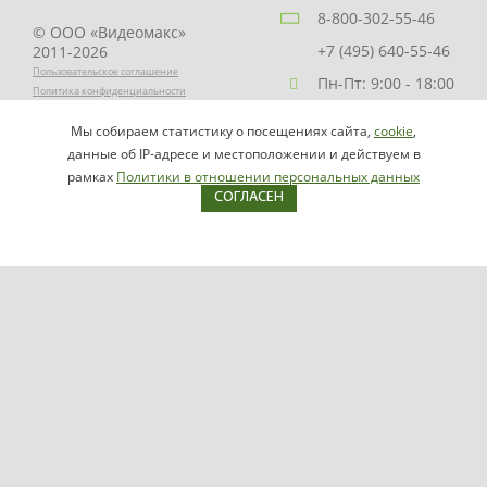
8-800-302-55-46
© ООО «Видеомакс»
+7 (495) 640-55-46
2011-2026
Пользовательское соглашение
Пн-Пт: 9:00 - 18:00
Политика конфиденциальности
Заказать звонок
Мы собираем статистику о посещениях сайта,
cookie
,
НАПИСАТЬ
info@videomax.ru
данные об IP-адресе и местоположении и действуем в
РУКОВОДИТЕЛЮ
рамках
Политики в отношении персональных данных
СОГЛАСЕН
Карта сайта
Продукция
Видеосерверы VIDEOMAX-IP
Серверы ОПС-СКУД VIDEOMAX-SB
Рабочие станции VIDEOMAX-URM
VIDEOMAX-STORAGE
VIDEOMAX-JBOD
VIDEOMAX-ZIP