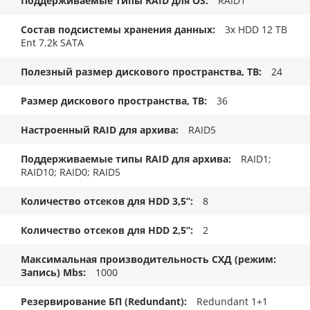
Поддерживаемые типы RAID для OS
RAID1
Состав подсистемы хранения данных
3x HDD 12 TB
Ent 7.2k SATA
Полезный размер дискового пространства, TB
24
Размер дискового пространства, ТB
36
Настроенный RAID для архива
RAID5
Поддерживаемые типы RAID для архива
RAID1;
RAID10; RAID0; RAID5
Количество отсеков для HDD 3,5”
8
Количество отсеков для HDD 2,5”
2
Максимальная производительность СХД (режим:
Запись) Mbs
1000
Резервирование БП (Redundant)
Redundant 1+1