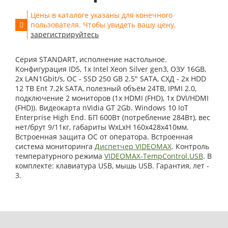
Цены в каталоге указаны для конечного
пользователя. Чтобы увидеть вашу цену,
зарегистрируйтесь
Серия STANDART, исполнение настольное.
Конфигурация ID5, 1x Intel Xeon Silver gen3, ОЗУ 16GB,
2x LAN1Gbit/s, OС - SSD 250 GB 2.5" SATA, СХД - 2x HDD
12 TB Ent 7.2k SATA, полезный объём 24TB, IPMI 2.0,
подключение 2 мониторов (1x HDMI (FHD), 1x DVI/HDMI
(FHD)). Видеокарта nVidia GT 2Gb. Windows 10 IoT
Enterprise High End. БП 600Вт (потребление 284Вт), вес
нет/брут 9/11кг, габариты WxLxH 160х428х410мм.
Встроенная защита ОС от оператора. Встроенная
система мониторинга
Диспетчер VIDEOMAX
. Контроль
температурного режима
VIDEOMAX-TempControl.USB
. В
комплекте: клавиатура USB, мышь USB. Гарантия, лет -
3.