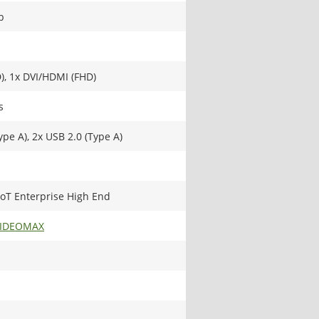
b
), 1x DVI/HDMI (FHD)
s
ype A), 2x USB 2.0 (Type A)
oT Enterprise High End
VIDEOMAX