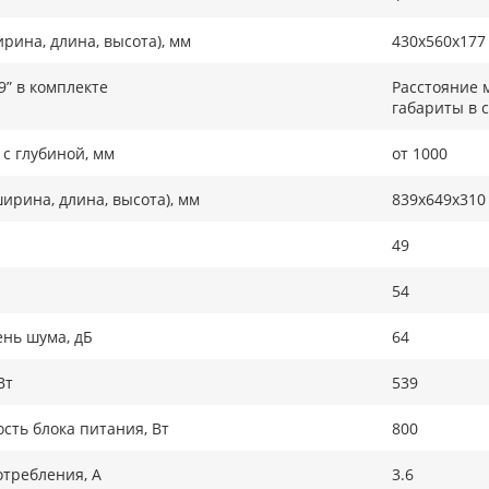
рина, длина, высота), мм
430x560x177
9” в комплекте
Расстояние 
габариты в 
с глубиной, мм
от 1000
ирина, длина, высота), мм
839x649x310
49
54
нь шума, дБ
64
Вт
539
ть блока питания, Вт
800
требления, А
3.6