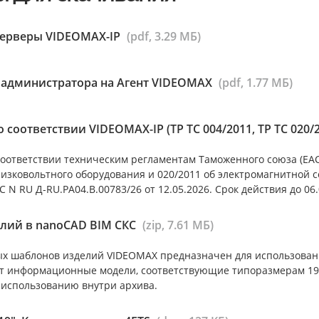
серверы VIDEOMAX-IP
(pdf, 3.29 МБ)
 администратора на Агент VIDEOMAX
(pdf, 1.77 МБ)
 соответствии VIDEOMAX-IP (ТР ТС 004/2011, ТР ТС 020/
оответствии техническим регламентам Таможенного союза (ЕАС)
низковольтного оборудования и 020/2011 об электромагнитной 
 N RU Д-RU.РА04.В.00783/26 от 12.05.2026. Срок действия до 06.
лий в nanoCAD BIM СКС
(zip, 7.61 МБ)
х шаблонов изделий VIDEOMAX предназначен для использован
т информационные модели, соответствующие типоразмерам 19”
 использованию внутри архива.