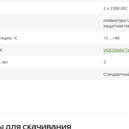
2 x 230В (IEC
клавиатура U
защитная па
тации, °C
+5 ...+40
X
VIDEOMAX-Te
 лет
3
Стандартный
 для скачивания