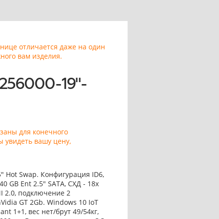
анице отличается даже на один
ного вам изделия.
256000-19"-
азаны для конечного
ы увидеть вашу цену,
5" Hot Swap. Конфигурация ID6,
40 GB Ent 2.5" SATA, СХД - 18x
I 2.0, подключение 2
nVidia GT 2Gb. Windows 10 IoT
nt 1+1, вес нет/брут 49/54кг,