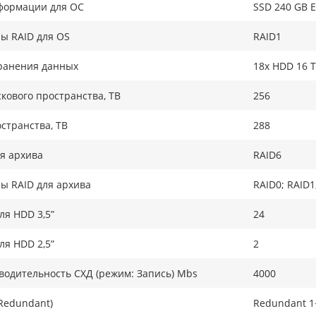
формации для ОС
SSD 240 GB E
ы RAID для OS
RAID1
ранения данных
18x HDD 16 T
кового пространства, TB
256
странства, ТB
288
я архива
RAID6
ы RAID для архива
RAID0; RAID1
ля HDD 3,5”
24
ля HDD 2,5”
2
одительность СХД (режим: Запись) Mbs
4000
Redundant)
Redundant 1