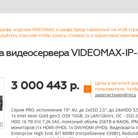
ь шифр изделия VIDEOMAX, и шифр представленный на этой стр
ьзуйтесь поиском чтобы узнать стоимость и характеристики нуж
а видеосервера VIDEOMAX-IP-
3 000 443 р.
Цены в каталоге ук
пользователя. Чтоб
зарегистрируйтесь
Серия PRO, исполнение 19" 4U, до 2xSSD 2,5", до 24xHDD 3,
1x Intel Xeon Gold gen3, ОЗУ 16GB, 2x LAN1Gbit/s, OС - SSD 2
HDD 16 TB Ent 7.2k SAS, полезный объём 256TB в RAID6, IPM
мониторов (1x HDMI (FHD), 1x DVI/HDMI (FHD)). Видеокарта 
Enterprise High End. БП 800Вт (потребление 539Вт), Redunda