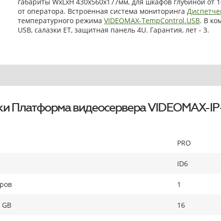
габариты WxLxH 430x560x177мм, для шкафов глубиной от 
от оператора. Встроенная система мониторинга
Диспетче
температурного режима
VIDEOMAX-TempControl.USB
. В к
USB, салазки ET, защитная панель 4U. Гарантия, лет - 3.
ки Платформа видеосервера VIDEOMAX-IP
PRO
ID6
оров
1
 GB
16