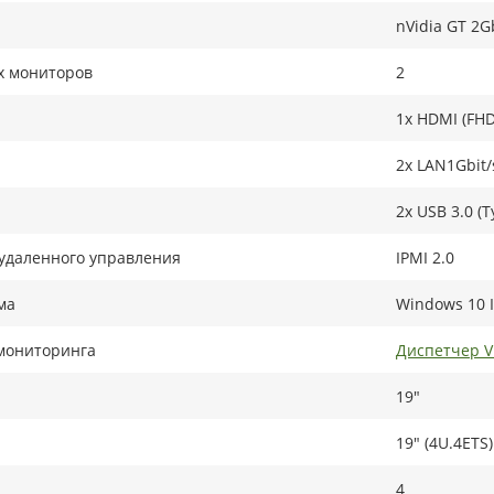
nVidia GT 2G
х мониторов
2
1x HDMI (FHD
2x LAN1Gbit/
2x USB 3.0 (T
удаленного управления
IPMI 2.0
ма
Windows 10 I
мониторинга
Диспетчер 
19"
19" (4U.4ETS)
4