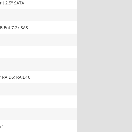
nt 2.5" SATA
B Ent 7.2k SAS
; RAID6; RAID10
+1