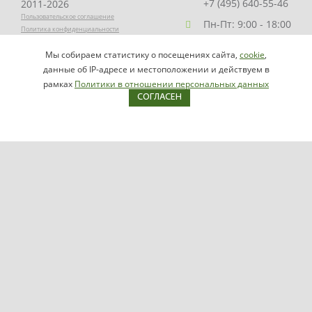
+7 (495) 640-55-46
2011-2026
Пользовательское соглашение
Пн-Пт: 9:00 - 18:00
Политика конфиденциальности
Заказать звонок
Мы собираем статистику о посещениях сайта,
cookie
,
НАПИСАТЬ
info@videomax.ru
данные об IP-адресе и местоположении и действуем в
РУКОВОДИТЕЛЮ
рамках
Политики в отношении персональных данных
СОГЛАСЕН
Карта сайта
Продукция
Видеосерверы VIDEOMAX-IP
Серверы ОПС-СКУД VIDEOMAX-SB
Рабочие станции VIDEOMAX-URM
VIDEOMAX-STORAGE
VIDEOMAX-JBOD
VIDEOMAX-ZIP
VIDEOMAX-SM