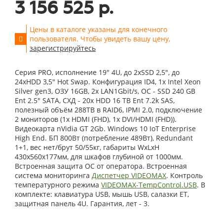
3 156 525 р.
Цены в каталоге указаны для конечного
пользователя. Чтобы увидеть вашу цену,
зарегистрируйтесь
Серия PRO, исполнение 19" 4U, до 2xSSD 2,5", до
24xHDD 3,5" Hot Swap. Конфигурация ID4, 1x Intel Xeon
Silver gen3, ОЗУ 16GB, 2x LAN1Gbit/s, OС - SSD 240 GB
Ent 2.5" SATA, СХД - 20x HDD 16 TB Ent 7.2k SAS,
полезный объём 288TB в RAID6, IPMI 2.0, подключение
2 мониторов (1x HDMI (FHD), 1x DVI/HDMI (FHD)).
Видеокарта nVidia GT 2Gb. Windows 10 IoT Enterprise
High End. БП 800Вт (потребление 489Вт), Redundant
1+1, вес нет/брут 50/55кг, габариты WxLxH
430x560x177мм, для шкафов глубиной от 1000мм.
Встроенная защита ОС от оператора. Встроенная
система мониторинга
Диспетчер VIDEOMAX
. Контроль
температурного режима
VIDEOMAX-TempControl.USB
. В
комплекте: клавиатура USB, мышь USB, салазки ET,
защитная панель 4U. Гарантия, лет - 3.