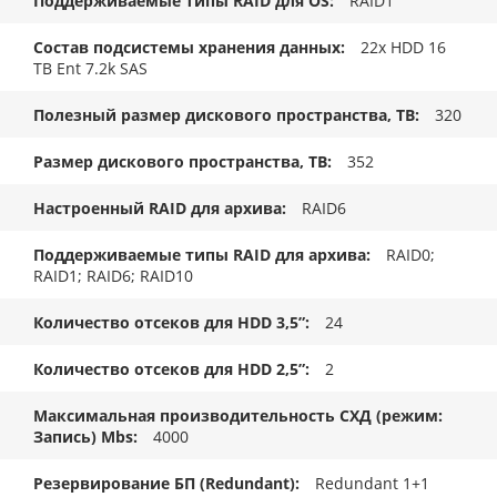
Поддерживаемые типы RAID для OS
RAID1
Состав подсистемы хранения данных
22x HDD 16
TB Ent 7.2k SAS
Полезный размер дискового пространства, TB
320
Размер дискового пространства, ТB
352
Настроенный RAID для архива
RAID6
Поддерживаемые типы RAID для архива
RAID0;
RAID1; RAID6; RAID10
Количество отсеков для HDD 3,5”
24
Количество отсеков для HDD 2,5”
2
Максимальная производительность СХД (режим:
Запись) Mbs
4000
Резервирование БП (Redundant)
Redundant 1+1