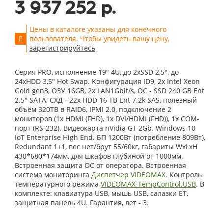
3 937 252 р.
Цены в каталоге указаны для конечного
пользователя. Чтобы увидеть вашу цену,
зарегистрируйтесь
Серия PRO, исполнение 19" 4U, до 2xSSD 2,5", до
24xHDD 3,5" Hot Swap. Конфигурация ID9, 2x Intel Xeon
Gold gen3, ОЗУ 16GB, 2x LAN1Gbit/s, OС - SSD 240 GB Ent
2.5" SATA, СХД - 22x HDD 16 TB Ent 7.2k SAS, полезный
объём 320TB в RAID6, IPMI 2.0, подключение 2
мониторов (1x HDMI (FHD), 1x DVI/HDMI (FHD)), 1x COM-
порт (RS-232). Видеокарта nVidia GT 2Gb. Windows 10
IoT Enterprise High End. БП 1200Вт (потребление 809Вт),
Redundant 1+1, вес нет/брут 55/60кг, габариты WxLxH
430*680*174мм, для шкафов глубиной от 1000мм.
Встроенная защита ОС от оператора. Встроенная
система мониторинга
Диспетчер VIDEOMAX
. Контроль
температурного режима
VIDEOMAX-TempControl.USB
. В
комплекте: клавиатура USB, мышь USB, салазки ET,
защитная панель 4U. Гарантия, лет - 3.