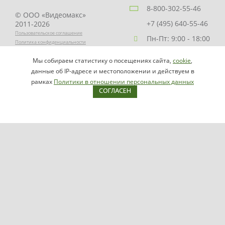
8-800-302-55-46
© ООО «Видеомакс»
+7 (495) 640-55-46
2011-2026
Пользовательское соглашение
Пн-Пт: 9:00 - 18:00
Политика конфиденциальности
Заказать звонок
Мы собираем статистику о посещениях сайта,
cookie
,
НАПИСАТЬ
info@videomax.ru
данные об IP-адресе и местоположении и действуем в
РУКОВОДИТЕЛЮ
рамках
Политики в отношении персональных данных
СОГЛАСЕН
Карта сайта
Продукция
Видеосерверы VIDEOMAX-IP
Серверы ОПС-СКУД VIDEOMAX-SB
Рабочие станции VIDEOMAX-URM
VIDEOMAX-STORAGE
VIDEOMAX-JBOD
VIDEOMAX-ZIP