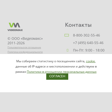
Контакты
8-800-302-55-46
© ООО «Видеомакс»
+7 (495) 640-55-46
2011-2026
Пользовательское соглашение
Пн-Пт: 9:00 - 18:00
Политика конфиденциальности
Заказать звонок
Мы собираем статистику о посещениях сайта,
cookie
,
НАПИСАТЬ
info@videomax.ru
данные об IP-адресе и местоположении и действуем в
РУКОВОДИТЕЛЮ
рамках
Политики в отношении персональных данных
СОГЛАСЕН
Карта сайта
Продукция
Видеосерверы VIDEOMAX-IP
Серверы ОПС-СКУД VIDEOMAX-SB