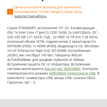
Цены в каталоге указаны для конечного
пользователя. Чтобы увидеть вашу цену,
зарегистрируйтесь
Серия STANDART, исполнение 19" 2U. Конфигурация
ID4, 1x Intel Core i7 gen12, ОЗУ 16GB, 2x LAN1Gbit/s, OС -
SSD 250 GB 2.5" SATA, СХД - 2x HDD 16 TB Ent 7.2k SATA,
полезный объём 32TB, подключение 2 мониторов (1x
DP/HDMI (FHD), 1x HDMI (FHD)). Видеокарта int. Windows
10 IoT Enterprise High End. БП 600Вт (потребление
242Вт), вес нет/брут 14/18кг, габариты WxLxH
427x430x88мм, для шкафов глубиной от 600мм.
Встроенная защита ОС от оператора. Встроенная
система мониторинга
Диспетчер VIDEOMAX
. Контроль
температурного режима
VIDEOMAX-TempControl.USB
. В
комплекте: клавиатура USB, мышь USB, салазки SR20.
Гарантия, лет - 3.