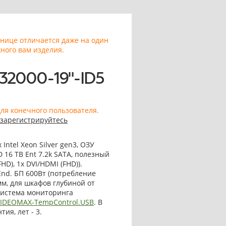
анице отличается даже на один
ного вам изделия.
32000-19"-ID5
для конечного пользователя.
зарегистрируйтесь
ntel Xeon Silver gen3, ОЗУ
DD 16 TB Ent 7.2k SATA, полезный
D), 1x DVI/HDMI (FHD)).
 End. БП 600Вт (потребление
мм, для шкафов глубиной от
система мониторинга
VIDEOMAX-TempControl.USB
. В
ия, лет - 3.