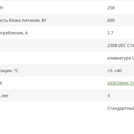
Вт
258
ть блока питания, Вт
600
требления, А
2.7
230В (IEC C14
клавиатура 
тации, °C
+5..+40
X
VIDEOMAX-Te
 лет
3
Стандартный