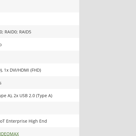
0; RAID0; RAID5
b
), 1x DVI/HDMI (FHD)
s
ype A), 2x USB 2.0 (Type A)
oT Enterprise High End
VIDEOMAX