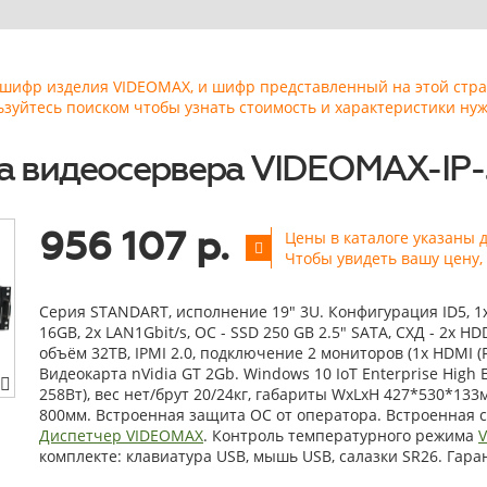
ь шифр изделия VIDEOMAX, и шифр представленный на этой стр
ьзуйтесь поиском чтобы узнать стоимость и характеристики нуж
 видеосервера VIDEOMAX-IP-
956 107 р.
Цены в каталоге указаны 
Чтобы увидеть вашу цену,
Серия STANDART, исполнение 19" 3U. Конфигурация ID5, 1x I
16GB, 2x LAN1Gbit/s, OС - SSD 250 GB 2.5" SATA, СХД - 2x H
объём 32TB, IPMI 2.0, подключение 2 мониторов (1x HDMI (FH
Видеокарта nVidia GT 2Gb. Windows 10 IoT Enterprise High
258Вт), вес нет/брут 20/24кг, габариты WxLxH 427*530*133
800мм. Встроенная защита ОС от оператора. Встроенная 
Диспетчер VIDEOMAX
. Контроль температурного режима
комплекте: клавиатура USB, мышь USB, салазки SR26. Гарант