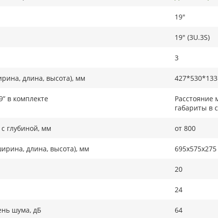
19"
19" (3U.3S)
3
рина, длина, высота), мм
427*530*133
9” в комплекте
Расстояние 
габариты в 
с глубиной, мм
от 800
ирина, длина, высота), мм
695x575x275
20
24
нь шума, дБ
64