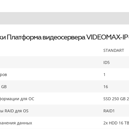
ки Платформа видеосервера VIDEOMAX-IP
STANDART
ID5
оров
1
 GB
16
формации для ОС
SSD 250 GB 2
ы RAID для OS
RAID1
ранения данных
2x HDD 16 TB