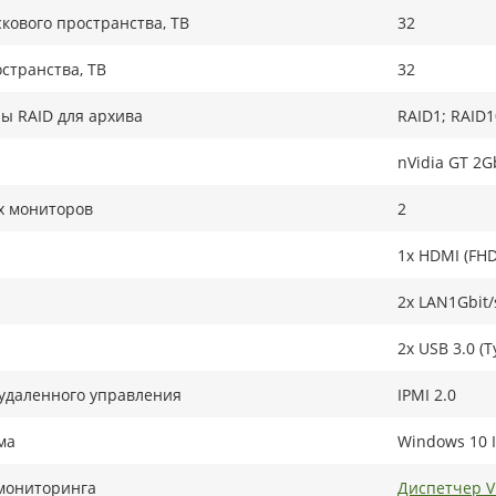
кового пространства, TB
32
странства, ТB
32
ы RAID для архива
RAID1; RAID1
nVidia GT 2G
х мониторов
2
1x HDMI (FHD
2x LAN1Gbit/
2x USB 3.0 (T
удаленного управления
IPMI 2.0
ма
Windows 10 I
мониторинга
Диспетчер 