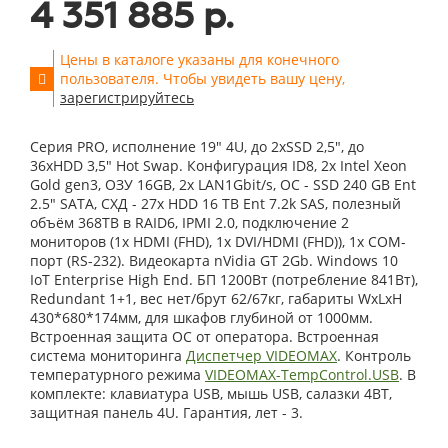
4 351 885 р.
Цены в каталоге указаны для конечного
пользователя. Чтобы увидеть вашу цену,
зарегистрируйтесь
Серия PRO, исполнение 19" 4U, до 2xSSD 2,5", до
36xHDD 3,5" Hot Swap. Конфигурация ID8, 2x Intel Xeon
Gold gen3, ОЗУ 16GB, 2x LAN1Gbit/s, OС - SSD 240 GB Ent
2.5" SATA, СХД - 27x HDD 16 TB Ent 7.2k SAS, полезный
объём 368TB в RAID6, IPMI 2.0, подключение 2
мониторов (1x HDMI (FHD), 1x DVI/HDMI (FHD)), 1x COM-
порт (RS-232). Видеокарта nVidia GT 2Gb. Windows 10
IoT Enterprise High End. БП 1200Вт (потребление 841Вт),
Redundant 1+1, вес нет/брут 62/67кг, габариты WxLxH
430*680*174мм, для шкафов глубиной от 1000мм.
Встроенная защита ОС от оператора. Встроенная
система мониторинга
Диспетчер VIDEOMAX
. Контроль
температурного режима
VIDEOMAX-TempControl.USB
. В
комплекте: клавиатура USB, мышь USB, салазки 4BT,
защитная панель 4U. Гарантия, лет - 3.