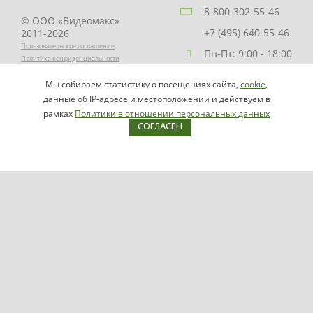
8-800-302-55-46
© ООО «Видеомакс»
+7 (495) 640-55-46
2011-2026
Пользовательское соглашение
Пн-Пт: 9:00 - 18:00
Политика конфиденциальности
Заказать звонок
Мы собираем статистику о посещениях сайта,
cookie
,
НАПИСАТЬ
info@videomax.ru
данные об IP-адресе и местоположении и действуем в
РУКОВОДИТЕЛЮ
рамках
Политики в отношении персональных данных
СОГЛАСЕН
Карта сайта
Продукция
Видеосерверы VIDEOMAX-IP
Серверы ОПС-СКУД VIDEOMAX-SB
Рабочие станции VIDEOMAX-URM
VIDEOMAX-STORAGE
VIDEOMAX-JBOD
VIDEOMAX-ZIP