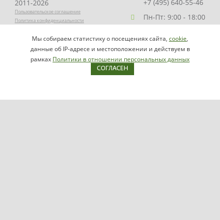
+7 (495) 640-55-46
2011-2026
Пользовательское соглашение
Пн-Пт: 9:00 - 18:00
Политика конфиденциальности
Заказать звонок
Мы собираем статистику о посещениях сайта,
cookie
,
НАПИСАТЬ
info@videomax.ru
данные об IP-адресе и местоположении и действуем в
РУКОВОДИТЕЛЮ
рамках
Политики в отношении персональных данных
СОГЛАСЕН
Карта сайта
Продукция
Видеосерверы VIDEOMAX-IP
Серверы ОПС-СКУД VIDEOMAX-SB
Рабочие станции VIDEOMAX-URM
VIDEOMAX-STORAGE
VIDEOMAX-JBOD
VIDEOMAX-ZIP
VIDEOMAX-SM