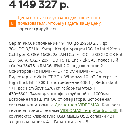
4 149 327 р.
Цены в каталоге указаны для конечного
пользователя. Чтобы увидеть вашу цену,
зарегистрируйтесь
Серия PRO, исполнение 19" 4U, до 2xSSD 2,5", до
36xHDD 3,5" Hot Swap. Конфигурация ID6, 1x Intel Xeon
Gold gen3, ОЗУ 16GB, 2x LAN1Gbit/s, OС - SSD 240 GB Ent
2.5" SATA, СХД - 28x HDD 16 TB Ent 7.2k SAS, полезный
объём 384TB в RAID6, IPMI 2.0, подключение 2
мониторов (1x HDMI (FHD), 1x DVI/HDMI (FHD)).
Видеокарта nVidia GT 2Gb. Windows 10 IoT Enterprise
High End. БП 1200Вт (потребление 638Вт), Redundant
1+1, вес нет/брут 62/67кг, габариты WxLxH
430*680*174мм, для шкафов глубиной от 1000мм.
Встроенная защита ОС от оператора. Встроенная
система мониторинга
Диспетчер VIDEOMAX
. Контроль
температурного режима
VIDEOMAX-TempControl.USB
. В
комплекте: клавиатура USB, мышь USB, салазки 4BT,
защитная панель 4U. Гарантия, лет - 3.