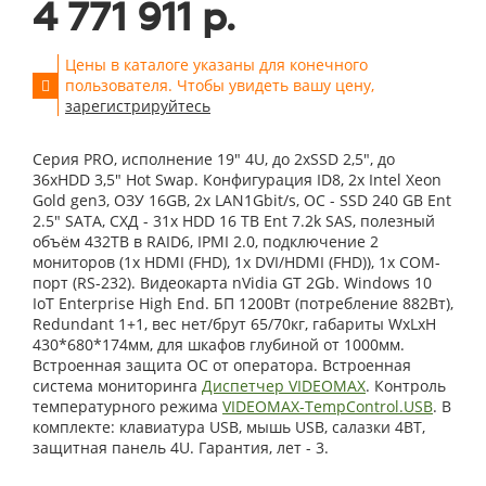
4 771 911 р.
Цены в каталоге указаны для конечного
пользователя. Чтобы увидеть вашу цену,
зарегистрируйтесь
Серия PRO, исполнение 19" 4U, до 2xSSD 2,5", до
36xHDD 3,5" Hot Swap. Конфигурация ID8, 2x Intel Xeon
Gold gen3, ОЗУ 16GB, 2x LAN1Gbit/s, OС - SSD 240 GB Ent
2.5" SATA, СХД - 31x HDD 16 TB Ent 7.2k SAS, полезный
объём 432TB в RAID6, IPMI 2.0, подключение 2
мониторов (1x HDMI (FHD), 1x DVI/HDMI (FHD)), 1x COM-
порт (RS-232). Видеокарта nVidia GT 2Gb. Windows 10
IoT Enterprise High End. БП 1200Вт (потребление 882Вт),
Redundant 1+1, вес нет/брут 65/70кг, габариты WxLxH
430*680*174мм, для шкафов глубиной от 1000мм.
Встроенная защита ОС от оператора. Встроенная
система мониторинга
Диспетчер VIDEOMAX
. Контроль
температурного режима
VIDEOMAX-TempControl.USB
. В
комплекте: клавиатура USB, мышь USB, салазки 4BT,
защитная панель 4U. Гарантия, лет - 3.