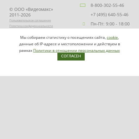
8-800-302-55-46
© ООО «Видеомакс»
+7 (495) 640-55-46
2011-2026
Пользовательское соглашение
Пн-Пт: 9:00 - 18:00
Политика конфиденциальности
Заказать звонок
Мы собираем статистику о посещениях сайта,
cookie
,
НАПИСАТЬ
info@videomax.ru
данные об IP-адресе и местоположении и действуем в
РУКОВОДИТЕЛЮ
рамках
Политики в отношении персональных данных
СОГЛАСЕН
Карта сайта
Продукция
Видеосерверы VIDEOMAX-IP
Серверы ОПС-СКУД VIDEOMAX-SB
Рабочие станции VIDEOMAX-URM
VIDEOMAX-STORAGE
VIDEOMAX-JBOD
VIDEOMAX-ZIP