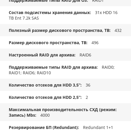
Поддерживаемые типы RAID для OS
RAID1
Состав подсистемы хранения данных
31x HDD 16
TB Ent 7.2k SAS
Полезный размер дискового пространства, TB
432
Размер дискового пространства, ТB
496
Настроенный RAID для архива
RAID6
Поддерживаемые типы RAID для архива
RAID0;
RAID1; RAID6; RAID10
Количество отсеков для HDD 3,5”
36
Количество отсеков для HDD 2,5”
2
Максимальная производительность СХД (режим:
Запись) Mbs
4000
Резервирование БП (Redundant)
Redundant 1+1