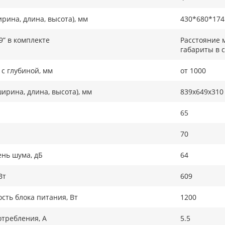
рина, длина, высота), мм
430*680*174
9” в комплекте
Расстояние 
габариты в 
с глубиной, мм
от 1000
ирина, длина, высота), мм
839x649x310
65
70
нь шума, дБ
64
Вт
609
ть блока питания, Вт
1200
требления, А
5.5