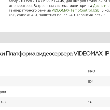
габариты WxLxH 430*680*174мм, для шкафов глубиной от 
от оператора. Встроенная система мониторинга
Диспетче
температурного режима
VIDEOMAX-TempControl.USB
. В к
USB, салазки 4BT, защитная панель 4U. Гарантия, лет - 3.
ки Платформа видеосервера VIDEOMAX-IP
PRO
ID4
оров
1
 GB
16