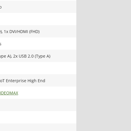
b
), 1x DVI/HDMI (FHD)
s
ype A), 2x USB 2.0 (Type A)
oT Enterprise High End
VIDEOMAX