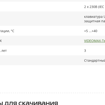
2 x 230В (IEC
клавиатура 
защитная па
тации, °C
+5 ...+40
X
VIDEOMAX-Te
 лет
3
Стандартный
 для скачивания