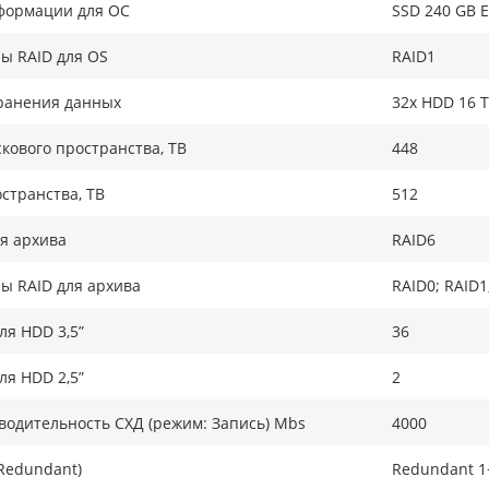
формации для ОС
SSD 240 GB E
ы RAID для OS
RAID1
ранения данных
32x HDD 16 T
кового пространства, TB
448
странства, ТB
512
я архива
RAID6
ы RAID для архива
RAID0; RAID1
ля HDD 3,5”
36
ля HDD 2,5”
2
одительность СХД (режим: Запись) Mbs
4000
Redundant)
Redundant 1