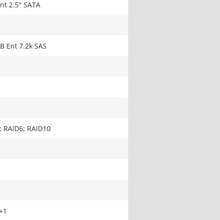
nt 2.5" SATA
B Ent 7.2k SAS
; RAID6; RAID10
+1