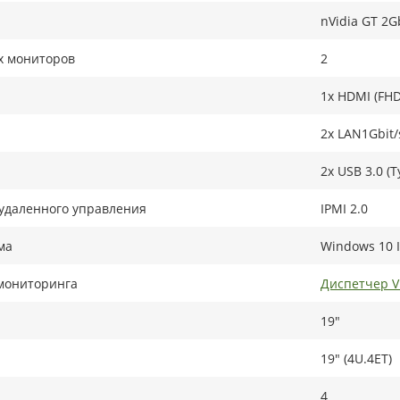
nVidia GT 2G
х мониторов
2
1x HDMI (FHD
2x LAN1Gbit/
2x USB 3.0 (T
удаленного управления
IPMI 2.0
ма
Windows 10 I
мониторинга
Диспетчер 
19"
19" (4U.4ET)
4