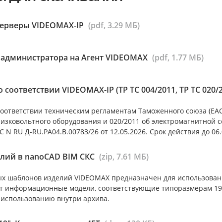
серверы VIDEOMAX-IP
(pdf, 3.29 МБ)
 администратора на Агент VIDEOMAX
(pdf, 1.77 МБ)
 соответствии VIDEOMAX-IP (ТР ТС 004/2011, ТР ТС 020/
оответствии техническим регламентам Таможенного союза (ЕАС)
низковольтного оборудования и 020/2011 об электромагнитной 
 N RU Д-RU.РА04.В.00783/26 от 12.05.2026. Срок действия до 06.
лий в nanoCAD BIM СКС
(zip, 7.61 МБ)
х шаблонов изделий VIDEOMAX предназначен для использован
т информационные модели, соответствующие типоразмерам 19”
 использованию внутри архива.