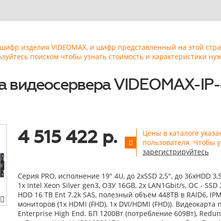
ь шифр изделия VIDEOMAX, и шифр представленный на этой стр
ьзуйтесь поиском чтобы узнать стоимость и характеристики нуж
а видеосервера VIDEOMAX-IP-
4 515 422 р.
Цены в каталоге указа
пользователя. Чтобы у
зарегистрируйтесь
Серия PRO, исполнение 19" 4U, до 2xSSD 2,5", до 36xHDD 3,
1x Intel Xeon Silver gen3, ОЗУ 16GB, 2x LAN1Gbit/s, OС - SSD 
HDD 16 TB Ent 7.2k SAS, полезный объём 448TB в RAID6, IPM
мониторов (1x HDMI (FHD), 1x DVI/HDMI (FHD)). Видеокарта 
Enterprise High End. БП 1200Вт (потребление 609Вт), Redund