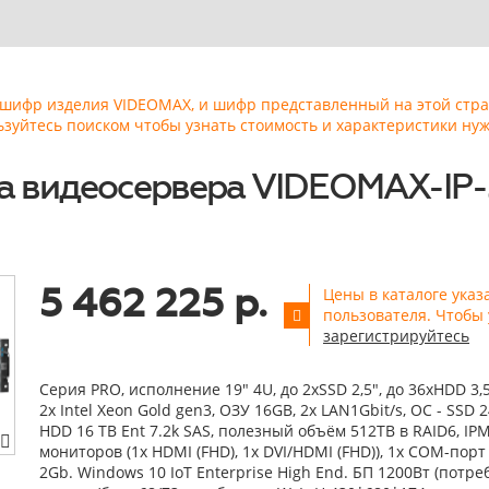
ь шифр изделия VIDEOMAX, и шифр представленный на этой стр
ьзуйтесь поиском чтобы узнать стоимость и характеристики нуж
 видеосервера VIDEOMAX-IP-
5 462 225 р.
Цены в каталоге указ
пользователя. Чтобы 
зарегистрируйтесь
Серия PRO, исполнение 19" 4U, до 2xSSD 2,5", до 36xHDD 3,
2x Intel Xeon Gold gen3, ОЗУ 16GB, 2x LAN1Gbit/s, OС - SSD 2
HDD 16 TB Ent 7.2k SAS, полезный объём 512TB в RAID6, IPM
мониторов (1x HDMI (FHD), 1x DVI/HDMI (FHD)), 1x COM-порт 
2Gb. Windows 10 IoT Enterprise High End. БП 1200Вт (потре