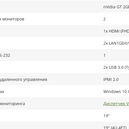
nVidia GT 2G
х мониторов
2
1x HDMI (FHD
2x LAN1Gbit/
S-232
1
2x USB 3.0 (T
удаленного управления
IPMI 2.0
ма
Windows 10 I
мониторинга
Диспетчер 
19"
19" (4U.4ET)