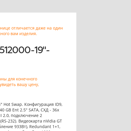
анице отличается даже на один
ного вам изделия.
512000-19"-
аны для конечного
увидеть вашу цену,
5" Hot Swap. Конфигурация ID9,
40 GB Ent 2.5" SATA, СХД - 36x
I 2.0, подключение 2
(RS-232). Видеокарта nVidia GT
бление 933Вт), Redundant 1+1,