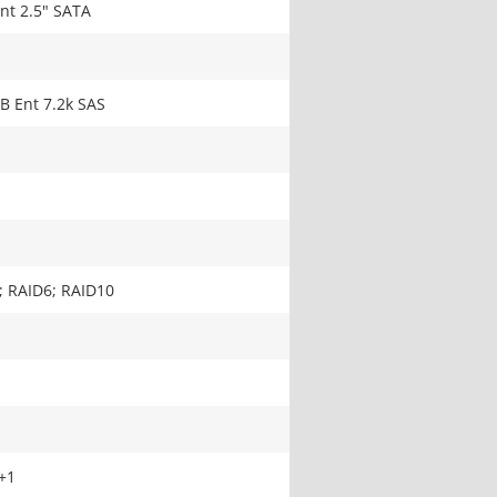
nt 2.5" SATA
B Ent 7.2k SAS
; RAID6; RAID10
+1