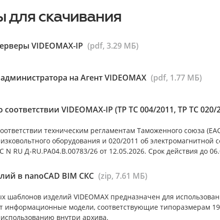
 для скачивания
серверы VIDEOMAX-IP
(pdf, 3.29 МБ)
 администратора на Агент VIDEOMAX
(pdf, 1.77 МБ)
 соответствии VIDEOMAX-IP (ТР ТС 004/2011, ТР ТС 020/
оответствии техническим регламентам Таможенного союза (ЕАС)
низковольтного оборудования и 020/2011 об электромагнитной 
 N RU Д-RU.РА04.В.00783/26 от 12.05.2026. Срок действия до 06.
лий в nanoCAD BIM СКС
(zip, 7.61 МБ)
х шаблонов изделий VIDEOMAX предназначен для использован
т информационные модели, соответствующие типоразмерам 19”
 использованию внутри архива.