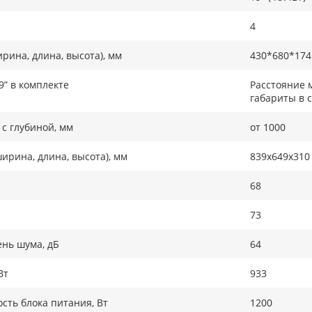
4
рина, длина, высота), мм
430*680*174
9” в комплекте
Расстояние 
габариты в 
с глубиной, мм
от 1000
ирина, длина, высота), мм
839x649x310
68
73
нь шума, дБ
64
Вт
933
ть блока питания, Вт
1200