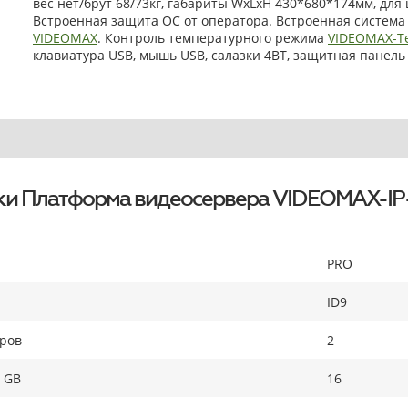
вес нет/брут 68/73кг, габариты WxLxH 430*680*174мм, для
Встроенная защита ОС от оператора. Встроенная систем
VIDEOMAX
. Контроль температурного режима
VIDEOMAX-T
клавиатура USB, мышь USB, салазки 4BT, защитная панель 4
ки Платформа видеосервера VIDEOMAX-IP
PRO
ID9
оров
2
 GB
16