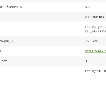
требления, А
5.5
2 x 230В (IEC
клавиатура 
защитная па
тации, °C
+5 ...+40
X
VIDEOMAX-Te
 лет
3
Стандартный