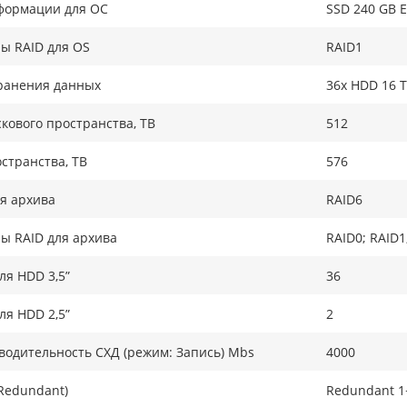
формации для ОС
SSD 240 GB E
ы RAID для OS
RAID1
ранения данных
36x HDD 16 T
кового пространства, TB
512
странства, ТB
576
я архива
RAID6
ы RAID для архива
RAID0; RAID1
ля HDD 3,5”
36
ля HDD 2,5”
2
одительность СХД (режим: Запись) Mbs
4000
Redundant)
Redundant 1