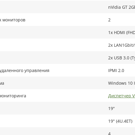
nVidia GT 2G
х мониторов
2
1x HDMI (FHD
2x LAN1Gbit/
2x USB 3.0 (T
удаленного управления
IPMI 2.0
ма
Windows 10 I
мониторинга
Диспетчер 
19"
19" (4U.4ET)
4