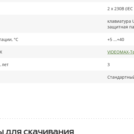
2 x 230В (IEC
клавиатура 
защитная па
тации, °C
+5 ...+40
X
VIDEOMAX-Te
 лет
3
Стандартный
 для скачивания