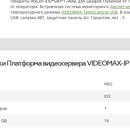
габариты WxLxH 430*680*174мм, для шкафов глубиной от 
от оператора. Встроенная система мониторинга
Диспетче
температурного режима
VIDEOMAX-TempControl.USB
. В к
USB, салазки 4BT, защитная панель 4U. Гарантия, лет - 3.
ки Платформа видеосервера VIDEOMAX-IP
PRO
ID3
оров
1
 GB
16