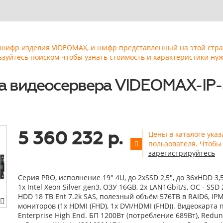
ь шифр изделия VIDEOMAX, и шифр представленный на этой стр
ьзуйтесь поиском чтобы узнать стоимость и характеристики нуж
а видеосервера VIDEOMAX-IP-
5 360 232 р.
Цены в каталоге ука
пользователя. Чтобы 
зарегистрируйтесь
Серия PRO, исполнение 19" 4U, до 2xSSD 2,5", до 36xHDD 3,
1x Intel Xeon Silver gen3, ОЗУ 16GB, 2x LAN1Gbit/s, OС - SSD 
HDD 18 TB Ent 7.2k SAS, полезный объём 576TB в RAID6, IPM
мониторов (1x HDMI (FHD), 1x DVI/HDMI (FHD)). Видеокарта 
Enterprise High End. БП 1200Вт (потребление 689Вт), Redund