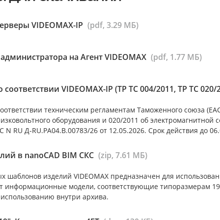
серверы VIDEOMAX-IP
(pdf, 3.29 МБ)
 администратора на Агент VIDEOMAX
(pdf, 1.77 МБ)
 соответствии VIDEOMAX-IP (ТР ТС 004/2011, ТР ТС 020/
оответствии техническим регламентам Таможенного союза (ЕАС)
низковольтного оборудования и 020/2011 об электромагнитной 
 N RU Д-RU.РА04.В.00783/26 от 12.05.2026. Срок действия до 06.
лий в nanoCAD BIM СКС
(zip, 7.61 МБ)
х шаблонов изделий VIDEOMAX предназначен для использован
т информационные модели, соответствующие типоразмерам 19”
 использованию внутри архива.