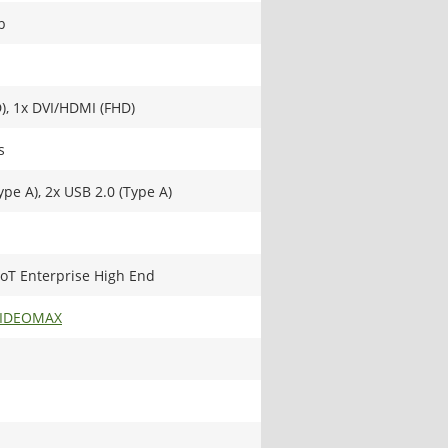
b
), 1x DVI/HDMI (FHD)
s
ype A), 2x USB 2.0 (Type A)
oT Enterprise High End
VIDEOMAX