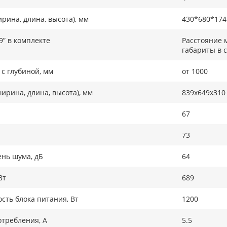
рина, длина, высота), мм
430*680*174
9” в комплекте
Расстояние 
габариты в 
с глубиной, мм
от 1000
ирина, длина, высота), мм
839x649x310
67
73
нь шума, дБ
64
Вт
689
ть блока питания, Вт
1200
требления, А
5.5