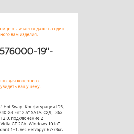
анице отличается даже на один
ного вам изделия.
576000-19"-
заны для конечного
увидеть вашу цену,
5" Hot Swap. Конфигурация ID3,
240 GB Ent 2.5" SATA, СХД - 36x
I 2.0, подключение 2
nVidia GT 2Gb. Windows 10 IoT
ant 1+1, вес нет/брут 67/73кг,