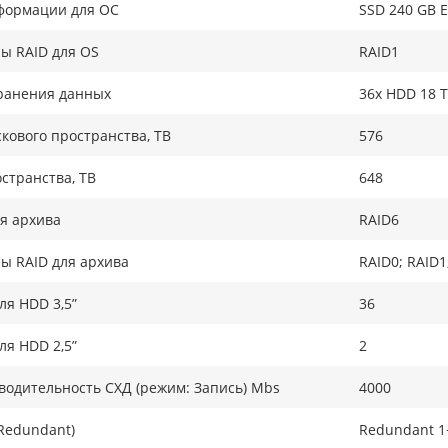
формации для ОС
SSD 240 GB E
ы RAID для OS
RAID1
ранения данных
36x HDD 18 T
кового пространства, TB
576
странства, ТB
648
я архива
RAID6
ы RAID для архива
RAID0; RAID1
ля HDD 3,5”
36
ля HDD 2,5”
2
одительность СХД (режим: Запись) Mbs
4000
Redundant)
Redundant 1