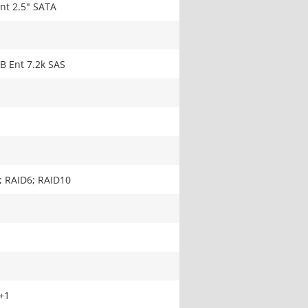
nt 2.5" SATA
B Ent 7.2k SAS
; RAID6; RAID10
+1