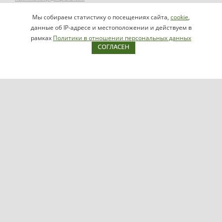
Заказать звонок
Мы собираем статистику о посещениях сайта,
cookie
,
НАПИСАТЬ
info@videomax.ru
данные об IP-адресе и местоположении и действуем в
РУКОВОДИТЕЛЮ
рамках
Политики в отношении персональных данных
СОГЛАСЕН
Карта сайта
Продукция
Видеосерверы VIDEOMAX-IP
Серверы ОПС-СКУД VIDEOMAX-SB
Рабочие станции VIDEOMAX-URM
VIDEOMAX-STORAGE
VIDEOMAX-JBOD
VIDEOMAX-ZIP
VIDEOMAX-SM
Поддержка