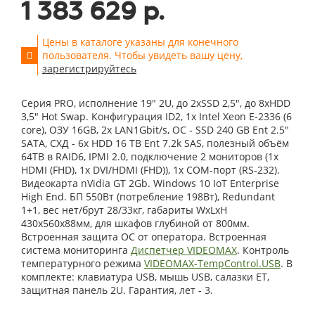
1 383 629 р.
Цены в каталоге указаны для конечного
пользователя. Чтобы увидеть вашу цену,
зарегистрируйтесь
Серия PRO, исполнение 19" 2U, до 2xSSD 2,5", до 8xHDD
3,5" Hot Swap. Конфигурация ID2, 1x Intel Xeon E-2336 (6
core), ОЗУ 16GB, 2x LAN1Gbit/s, OС - SSD 240 GB Ent 2.5"
SATA, СХД - 6x HDD 16 TB Ent 7.2k SAS, полезный объём
64TB в RAID6, IPMI 2.0, подключение 2 мониторов (1x
HDMI (FHD), 1x DVI/HDMI (FHD)), 1x COM-порт (RS-232).
Видеокарта nVidia GT 2Gb. Windows 10 IoT Enterprise
High End. БП 550Вт (потребление 198Вт), Redundant
1+1, вес нет/брут 28/33кг, габариты WxLxH
430x560x88мм, для шкафов глубиной от 800мм.
Встроенная защита ОС от оператора. Встроенная
система мониторинга
Диспетчер VIDEOMAX
. Контроль
температурного режима
VIDEOMAX-TempControl.USB
. В
комплекте: клавиатура USB, мышь USB, салазки ET,
защитная панель 2U. Гарантия, лет - 3.