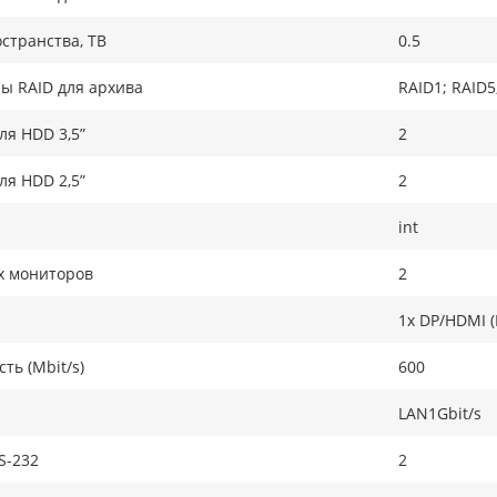
странства, ТB
0.5
ы RAID для архива
RAID1; RAID5
ля HDD 3,5”
2
ля HDD 2,5”
2
int
х мониторов
2
1x DP/HDMI (
ть (Mbit/s)
600
LAN1Gbit/s
S-232
2