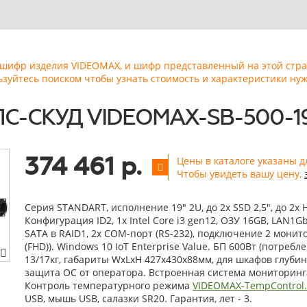
ь шифр изделия VIDEOMAX, и шифр представленный на этой стр
ьзуйтесь поиском чтобы узнать стоимость и характеристики нуж
ПС-СКУД VIDEOMAX-SB-500-19
374 461 р.
Цены в каталоге указаны д
Чтобы увидеть вашу цену,
Серия STANDART, исполнение 19" 2U, до 2x SSD 2,5", до 2x 
Конфигурация ID2, 1x Intel Core i3 gen12, ОЗУ 16GB, LAN1Gbi
SATA в RAID1, 2x COM-порт (RS-232), подключение 2 монито
(FHD)). Windows 10 IoT Enterprise Value. БП 600Вт (потребле
13/17кг, габариты WxLxH 427x430x88мм, для шкафов глуби
защита ОС от оператора. Встроенная система мониторин
Контроль температурного режима
VIDEOMAX-TempControl
USB, мышь USB, салазки SR20. Гарантия, лет - 3.