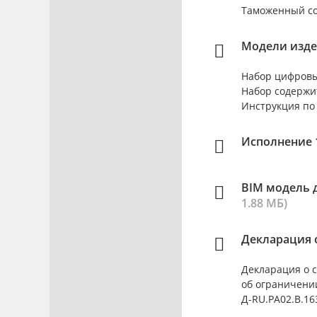
Таможенный сою
Модели изде
Набор цифровы
Набор содержи
Инструкция по
Исполнение 1
BIM модель 
1.88 МБ)
Декларация о
Декларация о 
об ограничени
Д-RU.РА02.В.163