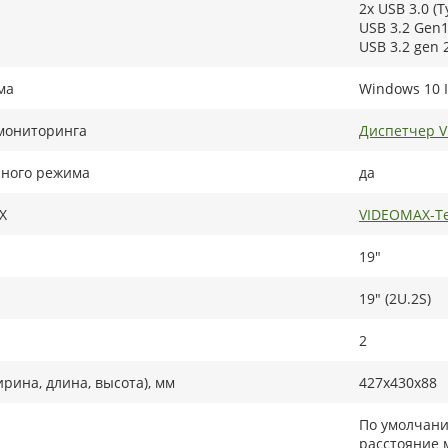
2x USB 3.0 (T
USB 3.2 Gen1 
USB 3.2 gen 2
ма
Windows 10 I
мониторинга
Диспетчер 
рного режима
да
X
VIDEOMAX-Te
19"
19" (2U.2S)
2
рина, длина, высота), мм
427x430x88
По умолчани
расстояние 