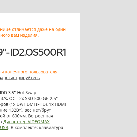
анице отличается даже на один
ного вам изделия.
"-ID2.OS500R1
ля конечного пользователя.
зарегистрируйтесь
HDD 3,5" Hot Swap.
t/s, OС - 2x SSD 500 GB 2.5"
ров (1x DP/HDMI (FHD), 1x HDMI
ние 132Вт), вес нет/брут
ной от 600мм. Встроенная
га
Диспетчер VIDEOMAX
.
.USB
. В комплекте: клавиатура