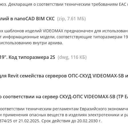
з. Декларация о соответствии техническим требованиям ЕАC (ТР
лий в nanoCAD BIM СКС
(zip, 7.61 МБ)
х шаблонов изделий VIDEOMAX предназначен для использован
т информационные модели, соответствующие типоразмерам 19”
 использованию внутри архива.
9". Код типоразмера 2S
(dwg, 116 КБ)
для Revit семейства серверов ОПС-СКУД VIDEOMAX-SB 
 соответствии на сервер СКУД-ОПС VIDEOMAX-SB (ТР Е
соответствии техническим регламентам Евразийского экономиче
и применения опасных веществ в изделиях электротехники и р
74/25 от 21.02.2025. Срок действия до 20.02.2030 г.