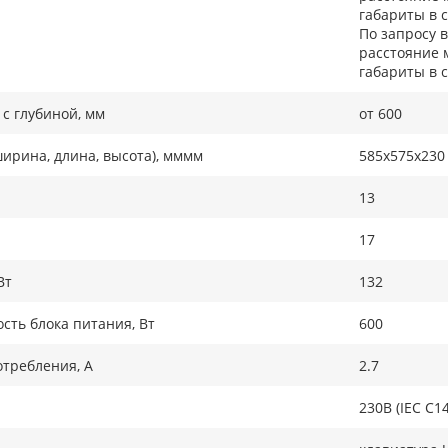
габариты в 
По запросу 
расстояние 
габариты в 
с глубиной, мм
от 600
ирина, длина, высота), мммм
585x575x230
13
17
Вт
132
ть блока питания, Вт
600
требления, А
2.7
230В (IEC C14