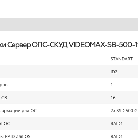
ки Сервер ОПС-СКУД VIDEOMAX-SB-500-1
STANDART
ID2
оров
1
 GB
16
формации для ОС
2x SSD 500 G
ля ОС
RAID1
ы RAID для OS
RAID1