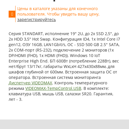
Цены в каталоге указаны для конечного
пользователя. Чтобы увидеть вашу цену,
зарегистрируйтесь
Серия STANDART, исполнение 19" 2U, до 2x SSD 2,5", до
2x HDD 3,5" Hot Swap. Конфигурация ID4, 1x Intel Core i7
gen12, ОЗУ 16GB, LAN1Gbit/s, OС - SSD 500 GB 2.5" SATA,
2x COM-порт (RS-232), подключение 2 мониторов (1x
DP/HDMI (FHD), 1x HDMI (FHD)). Windows 10 IoT
Enterprise High End. БП 600Вт (потребление 228Вт), вес
нет/брут 13/17кг, габариты WxLxH 427x430x88мм, для
шкафов глубиной от 600мм. Встроенная защита ОС от
оператора. Встроенная система мониторинга
Диспетчер VIDEOMAX
. Контроль температурного
режима
VIDEOMAX-TempControl.USB
. В комплекте:
клавиатура USB, мышь USB, салазки SR20. Гарантия,
лет - 3.