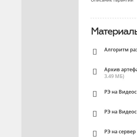
Материалы
Алгоритм ра
Архив артефа
3.49 МБ)
РЭ на Видео
РЭ на Видео
РЭ на серве