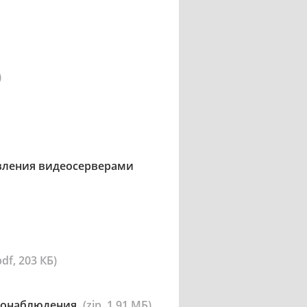
)
авления видеосерверами
pdf, 203 КБ)
деонаблюдения
(zip, 1.91 МБ)