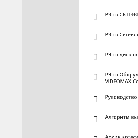
РЭ на СБ ПЭ
РЭ на Сетев
РЭ на диско
РЭ на Обору
VIDEOMAX-Co
Руководство
Алгоритм вы
Архив артеф