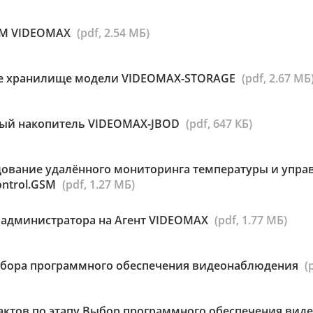
ВМ VIDEOMAX
(pdf, 2.54 МБ)
ое хранилище модели VIDEOMAX-STORAGE
(pdf, 2.67 МБ
вый накопитель VIDEOMAX-JBOD
(pdf, 647 КБ)
дование удалённого мониторинга температуры и упр
ntrol.GSM
(pdf, 1.27 МБ)
 администратора на Агент VIDEOMAX
(pdf, 1.77 МБ)
бора программного обеспечения видеонаблюдения
(
актов по этапу Выбор программного обеспечения ви