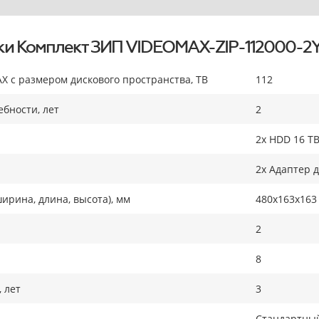
ки Комплект ЗИП VIDEOMAX-ZIP-112000-2
X с размером дискового пространства, TB
112
бности, лет
2
2x HDD 16 TB
2x Адаптер 
ирина, длина, высота), мм
480х163х163
2
8
 лет
3
Стандартный