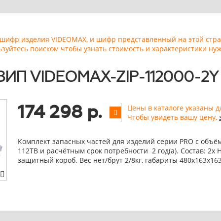
ь шифр изделия VIDEOMAX, и шифр представленный на этой стр
ьзуйтесь поиском чтобы узнать стоимость и характеристики нуж
 ЗИП VIDEOMAX-ZIP-112000-2Y
174 298 р.
Цены в каталоге указаны д
Чтобы увидеть вашу цену,
Комплект запасных частей для изделий серии PRO с объё
112TB и расчётным срок потребности 2 год(а). Состав: 2x H
защитный короб. Вес нет/брут 2/8кг, габариты 480х163х16