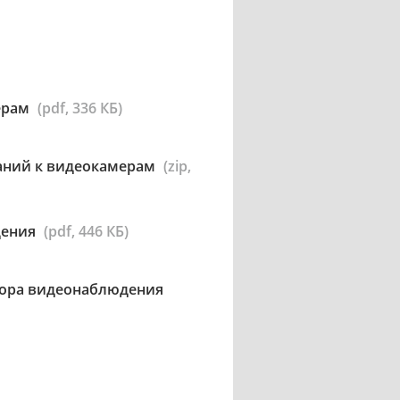
ерам
(pdf, 336 КБ)
аний к видеокамерам
(zip,
дения
(pdf, 446 КБ)
атора видеонаблюдения