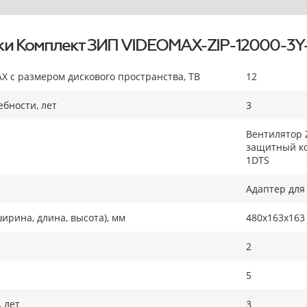
ки Комплект ЗИП VIDEOMAX-ZIP-12000-3Y
X с размером дискового пространства, TB
12
бности, лет
3
Вентилятор Z
защитный ко
1DTS
Адаптер для
ирина, длина, высота), мм
480х163х163
2
5
 лет
3