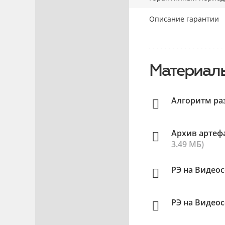
Описание гарантии
Материалы
Алгоритм ра
Архив артефа
3.49 МБ)
РЭ на Видео
РЭ на Видео