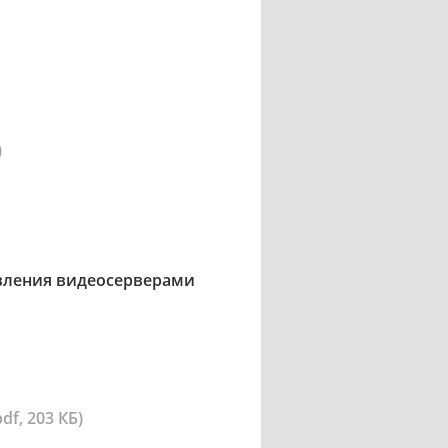
)
авления видеосерверами
pdf, 203 КБ)