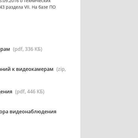
.09.2016 о технических
3 раздела VII. На базе ПО
ерам
(pdf, 336 КБ)
аний к видеокамерам
(zip,
дения
(pdf, 446 КБ)
атора видеонаблюдения