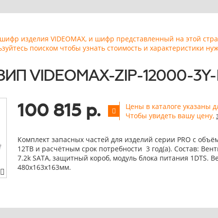
ь шифр изделия VIDEOMAX, и шифр представленный на этой стр
ьзуйтесь поиском чтобы узнать стоимость и характеристики нуж
 ЗИП VIDEOMAX-ZIP-12000-3Y-
100 815 р.
Цены в каталоге указаны д
Чтобы увидеть вашу цену,
Комплект запасных частей для изделий серии PRO с объё
12TB и расчётным срок потребности 3 год(а). Состав: Вент
7.2k SATA, защитный короб, модуль блока питания 1DTS. Ве
480х163х163мм.