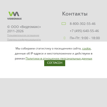
Контакты
8-800-302-55-46
© ООО «Видеомакс»
+7 (495) 640-55-46
2011-2026
Пользовательское соглашение
Пн-Пт: 9:00 - 18:00
Политика конфиденциальности
Заказать звонок
Мы собираем статистику о посещениях сайта,
cookie
,
НАПИСАТЬ
info@videomax.ru
данные об IP-адресе и местоположении и действуем в
РУКОВОДИТЕЛЮ
рамках
Политики в отношении персональных данных
СОГЛАСЕН
Карта сайта
Продукция
Видеосерверы VIDEOMAX-IP
Серверы ОПС-СКУД VIDEOMAX-SB
Рабочие станции VIDEOMAX-URM