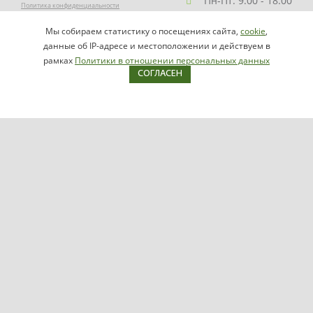
Пн-Пт: 9:00 - 18:00
Политика конфиденциальности
Заказать звонок
Мы собираем статистику о посещениях сайта,
cookie
,
НАПИСАТЬ
info@videomax.ru
данные об IP-адресе и местоположении и действуем в
РУКОВОДИТЕЛЮ
рамках
Политики в отношении персональных данных
СОГЛАСЕН
Карта сайта
Продукция
Видеосерверы VIDEOMAX-IP
Серверы ОПС-СКУД VIDEOMAX-SB
Рабочие станции VIDEOMAX-URM
VIDEOMAX-STORAGE
VIDEOMAX-JBOD
VIDEOMAX-ZIP
VIDEOMAX-SM
Поддержка