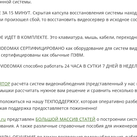
онной системы.
А 15 МИНУТ. Скрытая капсула восстановления системы находи
ли произошел сбой, то восстановить видеосервер в исходное со
ИДЁТ В КОМПЛЕКТЕ. Это клавиатура, мышь, кабели, переходники
DEOMAX СЕРТИФИЦИРОВАНО как оборудование для систем виде
е сертифицированы как обычные ПЭВМ.
 VIDEOMAX способно работать 24 ЧАСА В СУТКИ 7 ДНЕЙ В НЕДЕЛ
ЯТОР
расчёта систем видеонаблюдения (представленный у нас н
 мышки рассчитать нужное вам решение и сравнить несколько 
 положиться на нашу ТЕХПОДДЕРЖКУ, которая оперативно разбе
ская поддержка предоставляется пожизненно!
.ru
представлен
БОЛЬШОЙ МАССИВ СТАТЕЙ
о построении сист
ования. А также различные справочные пособия для инженеро
АРЫ, ОБУЧЕНИЕ по темам построения видеонаблюдения, работ