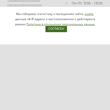
Пользовательское соглашение
Пн-Пт: 9:00 - 18:00
Политика конфиденциальности
Заказать звонок
Мы собираем статистику о посещениях сайта,
cookie
,
НАПИСАТЬ
info@videomax.ru
данные об IP-адресе и местоположении и действуем в
РУКОВОДИТЕЛЮ
рамках
Политики в отношении персональных данных
СОГЛАСЕН
Карта сайта
Продукция
Видеосерверы VIDEOMAX-IP
Серверы ОПС-СКУД VIDEOMAX-SB
Рабочие станции VIDEOMAX-URM
VIDEOMAX-STORAGE
VIDEOMAX-JBOD
VIDEOMAX-ZIP
VIDEOMAX-SM
Поддержка