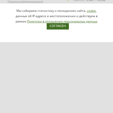
Политика конфиденциальности
Заказать звонок
Мы собираем статистику о посещениях сайта,
cookie
,
НАПИСАТЬ
info@videomax.ru
данные об IP-адресе и местоположении и действуем в
РУКОВОДИТЕЛЮ
рамках
Политики в отношении персональных данных
СОГЛАСЕН
Карта сайта
Продукция
Видеосерверы VIDEOMAX-IP
Серверы ОПС-СКУД VIDEOMAX-SB
Рабочие станции VIDEOMAX-URM
VIDEOMAX-STORAGE
VIDEOMAX-JBOD
VIDEOMAX-ZIP
VIDEOMAX-SM
Поддержка