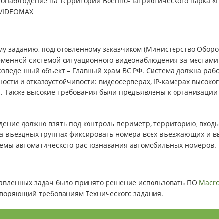
му заданию, подготовленному заказчиком (Министерство Оборо
еменной системой ситуационного видеонаблюдения за местами 
возведенный объект – Главный храм ВС РФ. Система должна раб
ости и отказоустойчивости: видеосерверах, IP-камерах высоко
 Также высокие требования были предъявлены к организации 
ение должно взять под контроль периметр, территорию, входы
на въездных группах фиксировать номера всех въезжающих и 
емы автоматического распознавания автомобильных номеров.
тавленных задач было принято решение использовать ПО
Macro
творяющий требованиям Технического задания.