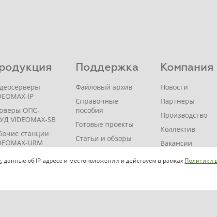
родукция
Поддержка
Компания
деосерверы
Файловый архив
Новости
DEOMAX-IP
Справочные
Партнеры
рверы ОПС-
пособия
Производство
УД VIDEOMAX-SB
Готовые проекты
Коллектив
бочие станции
Статьи и обзоры
DEOMAX-URM
Вакансии
Вопросы и ответы
DEOMAX-
Истории успеха
e
, данные об IP-адресе и местоположении и действуем в рамках
Политики 
ORAGE
Помощь
Контакты
проектировщику
DEOMAX-JBOD
Где купить?
Индивидуальный
DEOMAX-ZIP
расчет
DEOMAX-SM
Мероприятия