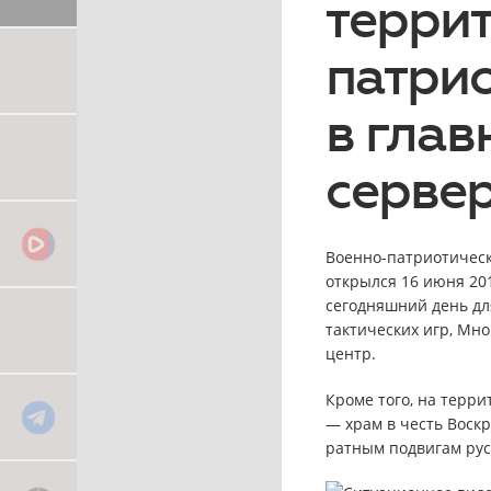
терри
патрио
в глав
серве
Военно-патриотическ
открылся 16 июня 20
сегодняшний день дл
тактических игр, Мн
центр.
Кроме того, на терр
— храм в честь Воск
ратным подвигам русс