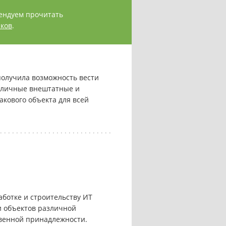
мендуем прочитать
ков
.
получила возможность вести
азличные внештатные и
кового объекта для всей
ботке и строительству ИТ
и объектов различной
твенной принадлежности.