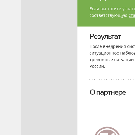
Если вы хотите узнат
соответствующую
ст
Результат
После внедрения сис
ситуационное наблюд
тревожные ситуации 
России.
О партнере