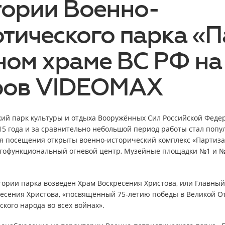
тории Военно-
тического парка «П
ном храме ВС РФ на
ров VIDEOMAX
ий парк культуры и отдыха Вооружённых Сил Российской Феде
15 года и за сравнительно небольшой период работы стал попу
я посещения открыты военно-исторический комплекс «Партизан
огофункциональный огневой центр, Музейные площадки №1 и №
итории парка возведен Храм Воскресения Христова, или Главны
ресения Христова, «посвящённый 75-летию победы в Великой От
кого народа во всех войнах».