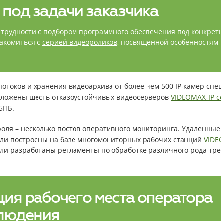
под задачи заказчика
т трудности с подбором программного обеспечения под конкретн
акомиться с
серией видеороликов
, посвященной особенностям
потоков и хранения видеоархива от более чем 500 IP-камер сп
дложены шесть отказоустойчивых видеосерверов
VIDEOMAX-IP 
5ПБ.
роля – несколько постов оперативного мониторинга. Удаленные
ли построены на базе многомониторных рабочих станций
VID
и разработаны регламенты по обработке различного рода тре
ия рабочего места оператора
людения