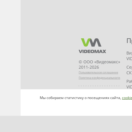
П
Ви
VI
© ООО «Видеомакс»
Се
2011-2026
СК
Пользовательское соглашение
Политика конфиденциальности
Ра
VI
НАПИСАТЬ
VI
Мы собираем статистику о посещениях сайта,
cooki
РУКОВОДИТЕЛЮ
ST
VI
VI
VI