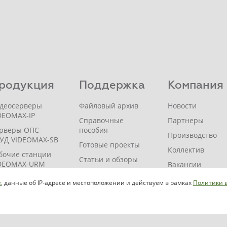
родукция
Поддержка
Компания
деосерверы
Файловый архив
Новости
DEOMAX-IP
Справочные
Партнеры
рверы ОПС-
пособия
Производство
УД VIDEOMAX-SB
Готовые проекты
Коллектив
бочие станции
Статьи и обзоры
DEOMAX-URM
Вакансии
Вопросы и ответы
DEOMAX-
Истории успеха
e
, данные об IP-адресе и местоположении и действуем в рамках
Политики 
ORAGE
Помощь
Контакты
проектировщику
DEOMAX-JBOD
Где купить?
Индивидуальный
DEOMAX-ZIP
расчет