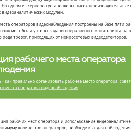
. На одном из серверов установлены высокопроизводительные
 видеоаналитических модулей.
еста операторов видеонаблюдения построены на базе пяти р
очих мест были учтены задачи оперативного мониторинга на о
о рода тревог, приходящих от нейросетевых видеодетекторов.
ия рабочего места оператора
людения
ь - как правильно организовать рабочее место оператора, сове
го места оператора видеонаблюдения
.
ция рабочих мест оператора и использование видеоаналитичес
минимуму количество операторов, необходимых для наблюдения