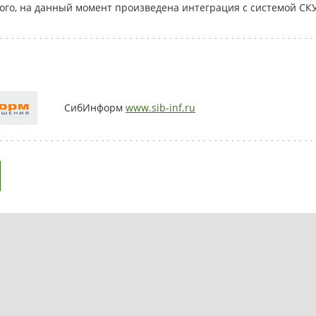
того, на данный момент произведена интеграция с системой СК
СибИнформ
www.sib-inf.ru