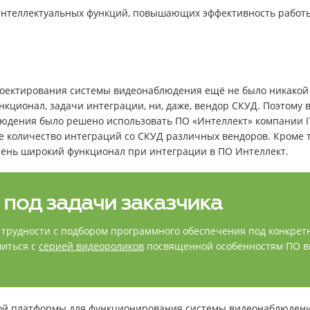
интеллектуальных функций, повышающих эффективность работ
оектирования системы видеонаблюдения ещё не было никакой
кционал, задачи интеграции, ни, даже, вендор СКУД. Поэтому 
юдения было решено использовать ПО «Интеллект» компании IT
 количество интеграций со СКУД различных вендоров. Кроме т
ень широкий функционал при интеграции в ПО Интеллект.
под задачи заказчика
т трудности с подбором программного обеспечения под конкрет
миться с
серией видеороликов
посвященной особенностям ПО в
ной платформы для функционирования системы видеонаблюден