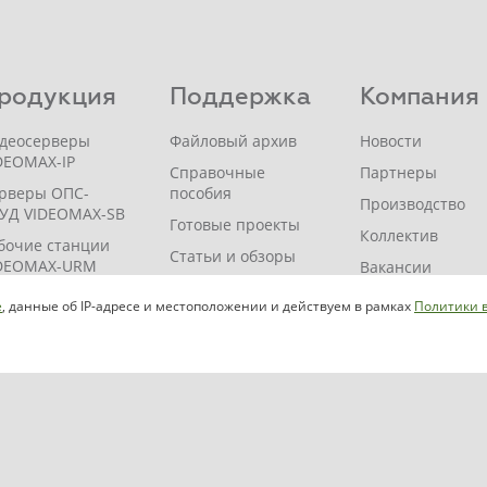
родукция
Поддержка
Компания
деосерверы
Файловый архив
Новости
DEOMAX-IP
Справочные
Партнеры
рверы ОПС-
пособия
Производство
УД VIDEOMAX-SB
Готовые проекты
Коллектив
бочие станции
Статьи и обзоры
DEOMAX-URM
Вакансии
Вопросы и ответы
DEOMAX-
Истории успеха
e
, данные об IP-адресе и местоположении и действуем в рамках
Политики 
ORAGE
Помощь
Контакты
проектировщику
DEOMAX-JBOD
Где купить?
Индивидуальный
DEOMAX-ZIP
расчет
DEOMAX-SM
Мероприятия
Видеоматериалы
Сервис