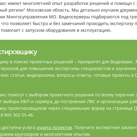
кс имеют многолетний опыт разработки решений и помощи с 
ый регион" Московская область. Мы детально изучаем докуме
ами Мингосуправления МО. Видеосерверы подбираются под тр
, что позволяет быстро и без замечаний проходить экспертизу
 помогает с запуском оборудования в эксплуатацию.
ктировщику
ку в поиске проектных решений – приоритет для Видеомакс.
риалов для повышения экспертизы специалистов и изучения, 
ике: статьи, видеоролики, вопросы-ответы, готовые проекты в
кс помогут с выбором проектного решения по всему перечню 
т выбора ИБП и сервера, до построения ЛВС и организации раб
ржку проектировщиков через специальную форму на странице
П
8 800 302-55-46.
 доступна услуга
аудита проектов
. Получите экспертное заклю
ироким кругозором и многолетним опытом.