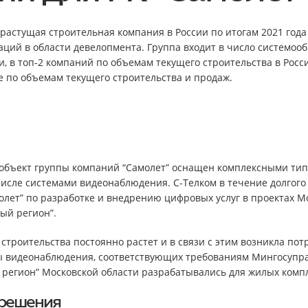
орастущая строительная компания в России по итогам 2021 год
ций в области девелопмента. Группа входит в число системо
, в топ-2 компаний по объемам текущего строительства в России
е по объемам текущего строительства и продаж.
объект группы компаний “Самолет” оснащен комплексными ти
 числе системами видеонаблюдения. С-Телком в течение долгог
олет” по разработке и внедрению цифровых услуг в проектах М
ый регион”.
строительства постоянно растет и в связи с этим возникла пот
ы видеонаблюдения, соответствующих требованиям Мингосупр
регион” Московской области разрабатывались для жилых компле
 решения