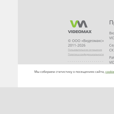
П
Ви
VI
© ООО «Видеомакс»
Се
2011-2026
СК
Пользовательское соглашение
Политика конфиденциальности
Ра
VI
НАПИСАТЬ
VI
Мы собираем статистику о посещениях сайта,
cooki
РУКОВОДИТЕЛЮ
ST
VI
VI
VI