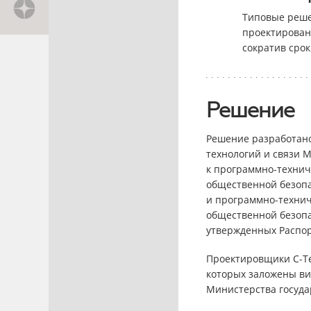
Типовые реше
проектирован
сократив сро
Решение
Решение разработано
технологий и связи 
к программно-технич
общественной безопа
и программно-технич
общественной безопа
утвержденных Распор
Проектировщики С-Те
которых заложены ви
Министерства госуда