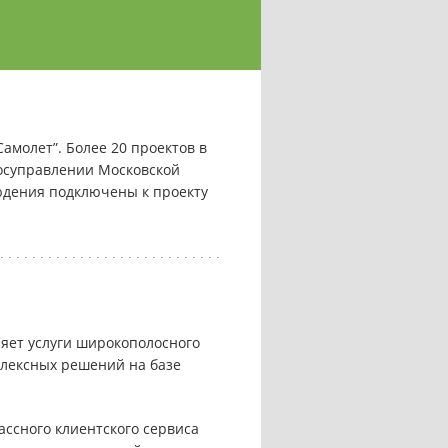
молет”. Более 20 проектов в
осуправлении Московской
людения подключены к проекту
ляет услуги широкополосного
плексных решений на базе
ссного клиентского сервиса