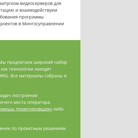
запуском видеосерверов для
нтацию и взаимодействуем
ебования программы
 проектов в Мингосуправлении
 Мы предлагаем широкий набор
как технологии находят
 DWG. Все материалы собраны в
задач построения
очего места оператора.
омощь проектировщику
либо
чение по проектным решениям