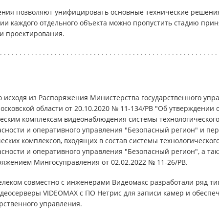
ния позволяют унифицировать основные технические решения (
ии каждого отдельного объекта можно пропустить стадию прин
ки проектирования.
 исходя из Распоряжения Министерства государственного уп
Московской области от 20.10.2020 № 11-134/РВ "Об утверждении
еским комплексам видеонаблюдения системы технологическог
сности и оперативного управления "Безопасный регион" и п
еских комплексов, входящих в состав системы технологическо
сности и оперативного управления "Безопасный регион", а так
яжением Мингосуправления от 02.02.2022 № 11-26/РВ.
леком совместно с инженерами Видеомакс разработали ряд ти
деосерверы VIDEOMAX с ПО Нетрис для записи камер и обеспе
рственного управления.