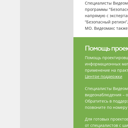
Специалисты Видеома
программы "Безопасн
напрямую с эксперт
“Безопасный регион”
МО. Видеомакс также
Помощь прое
Помощь проектировщи
информационных мате
применение на практ
Центре поддержки
Специалисты Видеома
видеонаблюдения – о
Обратитесь в подде
позвоните по номеру 
Для готовых проектов
от специалистов с ш