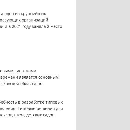
а и одна из крупнейших
образующих организаций
 и в 2021 году заняла 2 место
повыми системами
о времени является основным
осковской области по
ребность в разработке типовых
авления. Типовые решения для
ксов, школ, детских садов.