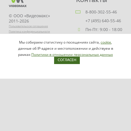
8-800-302-55-46
© ООО «Видеомакс»
+7 (495) 640-55-46
2011-2026
Пользовательское соглашение
Пн-Пт: 9:00 - 18:00
Политика конфиденциальности
Заказать звонок
Мы собираем статистику о посещениях сайта,
cookie
,
НАПИСАТЬ
info@videomax.ru
данные об IP-адресе и местоположении и действуем в
РУКОВОДИТЕЛЮ
рамках
Политики в отношении персональных данных
СОГЛАСЕН
Карта сайта
Продукция
Видеосерверы VIDEOMAX-IP
Серверы ОПС-СКУД VIDEOMAX-SB
Рабочие станции VIDEOMAX-URM
VIDEOMAX-STORAGE
VIDEOMAX-JBOD