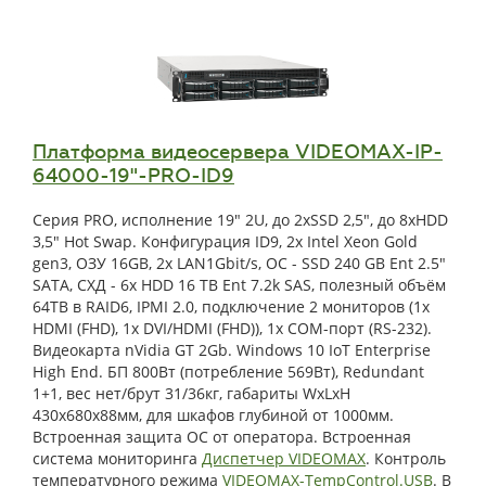
Платформа видеосервера VIDEOMAX-IP-
64000-19"-PRO-ID9
Серия PRO, исполнение 19" 2U, до 2xSSD 2,5", до 8xHDD
3,5" Hot Swap. Конфигурация ID9, 2x Intel Xeon Gold
gen3, ОЗУ 16GB, 2x LAN1Gbit/s, OС - SSD 240 GB Ent 2.5"
SATA, СХД - 6x HDD 16 TB Ent 7.2k SAS, полезный объём
64TB в RAID6, IPMI 2.0, подключение 2 мониторов (1x
HDMI (FHD), 1x DVI/HDMI (FHD)), 1x COM-порт (RS-232).
Видеокарта nVidia GT 2Gb. Windows 10 IoT Enterprise
High End. БП 800Вт (потребление 569Вт), Redundant
1+1, вес нет/брут 31/36кг, габариты WxLxH
430x680x88мм, для шкафов глубиной от 1000мм.
Встроенная защита ОС от оператора. Встроенная
система мониторинга
Диспетчер VIDEOMAX
. Контроль
температурного режима
VIDEOMAX-TempControl.USB
. В