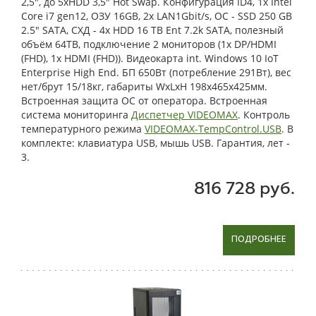
2,5", до 5xHDD 3,5" Hot Swap. Конфигурация ID4, 1x Intel
Core i7 gen12, ОЗУ 16GB, 2x LAN1Gbit/s, OС - SSD 250 GB
2.5" SATA, СХД - 4x HDD 16 TB Ent 7.2k SATA, полезный
объём 64TB, подключение 2 мониторов (1x DP/HDMI
(FHD), 1x HDMI (FHD)). Видеокарта int. Windows 10 IoT
Enterprise High End. БП 650Вт (потребление 291Вт), вес
нет/брут 15/18кг, габариты WxLxH 198x465x425мм.
Встроенная защита ОС от оператора. Встроенная
система мониторинга
Диспетчер VIDEOMAX
. Контроль
температурного режима
VIDEOMAX-TempControl.USB
. В
комплекте: клавиатура USB, мышь USB. Гарантия, лет -
3.
816 728 руб.
ПОДРОБНЕЕ