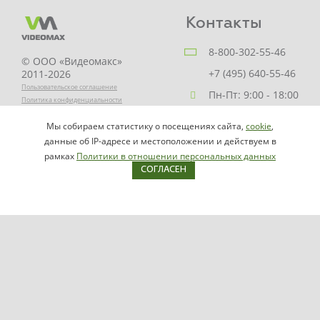
Контакты
8-800-302-55-46
© ООО «Видеомакс»
+7 (495) 640-55-46
2011-2026
Пользовательское соглашение
Пн-Пт: 9:00 - 18:00
Политика конфиденциальности
Заказать звонок
Мы собираем статистику о посещениях сайта,
cookie
,
НАПИСАТЬ
info@videomax.ru
данные об IP-адресе и местоположении и действуем в
РУКОВОДИТЕЛЮ
рамках
Политики в отношении персональных данных
СОГЛАСЕН
Карта сайта
Продукция
Видеосерверы VIDEOMAX-IP
Серверы ОПС-СКУД VIDEOMAX-SB
Рабочие станции VIDEOMAX-URM
VIDEOMAX-STORAGE