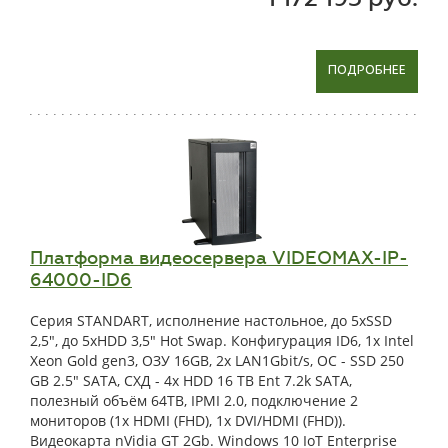
ПОДРОБНЕЕ
Платформа видеосервера VIDEOMAX-IP-
64000-ID6
Серия STANDART, исполнение настольное, до 5xSSD
2,5", до 5xHDD 3,5" Hot Swap. Конфигурация ID6, 1x Intel
Xeon Gold gen3, ОЗУ 16GB, 2x LAN1Gbit/s, OС - SSD 250
GB 2.5" SATA, СХД - 4x HDD 16 TB Ent 7.2k SATA,
полезный объём 64TB, IPMI 2.0, подключение 2
мониторов (1x HDMI (FHD), 1x DVI/HDMI (FHD)).
Видеокарта nVidia GT 2Gb. Windows 10 IoT Enterprise