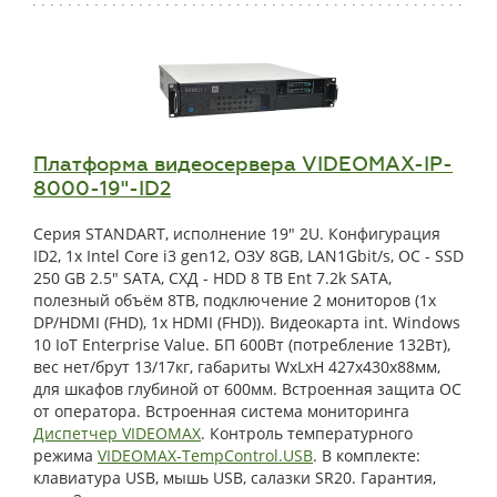
Платформа видеосервера VIDEOMAX-IP-
8000-19"-ID2
Серия STANDART, исполнение 19" 2U. Конфигурация
ID2, 1x Intel Core i3 gen12, ОЗУ 8GB, LAN1Gbit/s, OС - SSD
250 GB 2.5" SATA, СХД - HDD 8 TB Ent 7.2k SATA,
полезный объём 8TB, подключение 2 мониторов (1x
DP/HDMI (FHD), 1x HDMI (FHD)). Видеокарта int. Windows
10 IoT Enterprise Value. БП 600Вт (потребление 132Вт),
вес нет/брут 13/17кг, габариты WxLxH 427x430x88мм,
для шкафов глубиной от 600мм. Встроенная защита ОС
от оператора. Встроенная система мониторинга
Диспетчер VIDEOMAX
. Контроль температурного
режима
VIDEOMAX-TempControl.USB
. В комплекте:
клавиатура USB, мышь USB, салазки SR20. Гарантия,