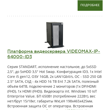
ПОДРОБНЕЕ
Платформа видеосервера VIDEOMAX-IP-
64000-ID3
Серия STANDART, исполнение настольное, до 5xSSD
2,5", до 5xHDD 3,5" Hot Swap. Конфигурация ID3, 1x Intel
Core i5 gen12, ОЗУ 16GB, 2x LAN1Gbit/s, OС - SSD 250 GB
2.5" SATA, СХД - 4x HDD 16 TB Ent 7.2k SATA, полезный
объём 64TB, подключение 2 мониторов (1x DP/HDMI
(FHD), 1x HDMI (FHD)). Видеокарта int. Windows 10 IoT
Enterprise Value. БП 650Вт (потребление 222Вт), вес
нет/брут 15/18кг, габариты WxLxH 198x465x425мм.
Встроенная защита ОС от оператора. Встроенная