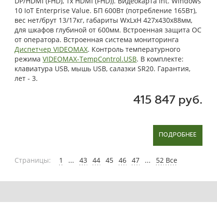
DP/HDMI (FHD), 1x HDMI (FHD)). Видеокарта int. Windows
10 IoT Enterprise Value. БП 600Вт (потребление 165Вт),
вес нет/брут 13/17кг, габариты WxLxH 427x430x88мм,
для шкафов глубиной от 600мм. Встроенная защита ОС
от оператора. Встроенная система мониторинга
Диспетчер VIDEOMAX
. Контроль температурного
режима
VIDEOMAX-TempControl.USB
. В комплекте:
клавиатура USB, мышь USB, салазки SR20. Гарантия,
лет - 3.
415 847 руб.
ПОДРОБНЕЕ
Страницы:
1
...
43
44
45
46
47
...
52
Все