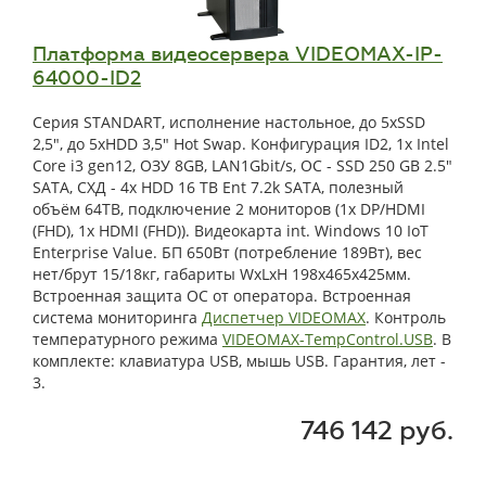
Платформа видеосервера VIDEOMAX-IP-
64000-ID2
Серия STANDART, исполнение настольное, до 5xSSD
2,5", до 5xHDD 3,5" Hot Swap. Конфигурация ID2, 1x Intel
Core i3 gen12, ОЗУ 8GB, LAN1Gbit/s, OС - SSD 250 GB 2.5"
SATA, СХД - 4x HDD 16 TB Ent 7.2k SATA, полезный
объём 64TB, подключение 2 мониторов (1x DP/HDMI
(FHD), 1x HDMI (FHD)). Видеокарта int. Windows 10 IoT
Enterprise Value. БП 650Вт (потребление 189Вт), вес
нет/брут 15/18кг, габариты WxLxH 198x465x425мм.
Встроенная защита ОС от оператора. Встроенная
система мониторинга
Диспетчер VIDEOMAX
. Контроль
температурного режима
VIDEOMAX-TempControl.USB
. В
комплекте: клавиатура USB, мышь USB. Гарантия, лет -
3.
746 142 руб.