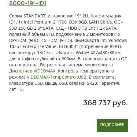
8000-19"-ID1
Серия STANDART, исполнение 19" 2U. Конфигурация
ID1, 1x Intel Pentium G 1700, ОЗУ 8GB, LAN1Gbit/s, OС -
SSD 250 GB 2.5" SATA, СХД - HDD 8 TB Ent 7.2k SATA,
полезный объём 8TB, подключение 2 мониторов (1x
DP/HDMI (FHD), 1x HDMI (FHD)). Видеокарта int. Windows
10 IoT Enterprise Value. БП 600Вт (потребление 85Вт),
вес нет/брут 13/17кг, габариты WxLxH 427x430x88мм,
для шкафов глубиной от 600мм. Встроенная защита ОС
от оператора. Встроенная система мониторинга
Диспетчер VIDEOMAX
. Контроль температурного
режима
VIDEOMAX-TempControl.USB
. В комплекте:
клавиатура USB, мышь USB, салазки SR20. Гарантия,
лет - 3.
368 737 руб.
ПОДРОБНЕЕ