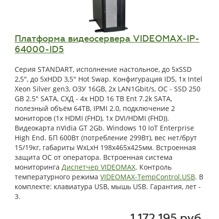
Платформа видеосервера VIDEOMAX-IP-
64000-ID5
Серия STANDART, исполнение настольное, до 5xSSD
2,5", до 5xHDD 3,5" Hot Swap. Конфигурация ID5, 1x Intel
Xeon Silver gen3, ОЗУ 16GB, 2x LAN1Gbit/s, OС - SSD 250
GB 2.5" SATA, СХД - 4x HDD 16 TB Ent 7.2k SATA,
полезный объём 64TB, IPMI 2.0, подключение 2
мониторов (1x HDMI (FHD), 1x DVI/HDMI (FHD)).
Видеокарта nVidia GT 2Gb. Windows 10 IoT Enterprise
High End. БП 600Вт (потребление 299Вт), вес нет/брут
15/19кг, габариты WxLxH 198x465x425мм. Встроенная
защита ОС от оператора. Встроенная система
мониторинга
Диспетчер VIDEOMAX
. Контроль
температурного режима
VIDEOMAX-TempControl.USB
. В
комплекте: клавиатура USB, мышь USB. Гарантия, лет -
3.
1 172 195 руб.