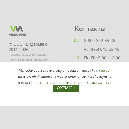
Контакты
8-800-302-55-46
© ООО «Видеомакс»
+7 (495) 640-55-46
2011-2026
Пользовательское соглашение
Пн-Пт: 9:00 - 18:00
Политика конфиденциальности
Заказать звонок
Мы собираем статистику о посещениях сайта,
cookie
,
НАПИСАТЬ
info@videomax.ru
данные об IP-адресе и местоположении и действуем в
РУКОВОДИТЕЛЮ
рамках
Политики в отношении персональных данных
СОГЛАСЕН
Карта сайта
Продукция
Видеосерверы VIDEOMAX-IP
Серверы ОПС-СКУД VIDEOMAX-SB