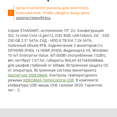
Цены в каталоге указаны для конечного
пользователя. Чтобы увидеть вашу цену,
зарегистрируйтесь
Серия STANDART, исполнение 19" 2U. Конфигурация
ID2, 1x Intel Core i3 gen12, ОЗУ 8GB, LAN1Gbit/s, OС - SSD
250 GB 2.5" SATA, СХД - HDD 8 TB Ent 7.2k SATA,
полезный объём 8TB, подключение 2 мониторов (1x
DP/HDMI (FHD), 1x HDMI (FHD)). Видеокарта int. Windows
10 IoT Enterprise Value. БП 600Вт (потребление 132Вт),
вес нет/брут 13/17кг, габариты WxLxH 427x430x88мм,
для шкафов глубиной от 600мм. Встроенная защита ОС
от оператора. Встроенная система мониторинга
Диспетчер VIDEOMAX
. Контроль температурного
режима
VIDEOMAX-TempControl.USB
. В комплекте:
клавиатура USB, мышь USB, салазки SR20. Гарантия,
лет - 3.