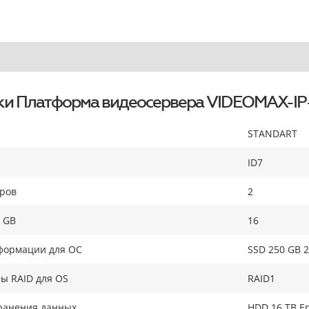
ки Платформа видеосервера VIDEOMAX-IP-
STANDART
ID7
оров
2
 GB
16
формации для ОС
SSD 250 GB 2
ы RAID для OS
RAID1
ранения данных
HDD 16 TB En