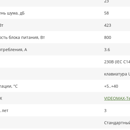
23
нь шума, дБ
58
Вт
423
ть блока питания, Вт
800
требления, А
3.6
230В (IEC C14
клавиатура 
тации, °C
+5..+40
X
VIDEOMAX-Te
 лет
3
Стандартный