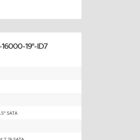
16000-19"-ID7
.5" SATA
t 7.2k SATA