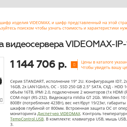
ь шифр изделия VIDEOMAX, и шифр представленный на этой стр
ьзуйтесь поиском чтобы узнать стоимость и характеристики нуж
 видеосервера VIDEOMAX-IP-
1 144 706 р.
Цены в каталоге указа
Чтобы увидеть вашу ц
Серия STANDART, исполнение 19" 2U. Конфигурация ID7, 2x I
16GB, 2x LAN1Gbit/s, OС - SSD 250 GB 2.5" SATA, СХД - HDD 
объём 16TB, IPMI 2.0, подключение 2 мониторов (1x HDMI (FH
COM-порт (RS-232). Видеокарта nVidia GT 2Gb. Windows 10 I
800Вт (потребление 423Вт), вес нет/брут 19/23кг, габарит
шкафов глубиной от 800мм. Встроенная защита ОС от опе
мониторинга
Диспетчер VIDEOMAX
. Контроль температу
TempControl.USB
. В комплекте: клавиатура USB, мышь USB, 
3.