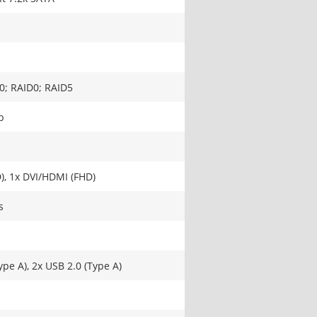
0; RAID0; RAID5
b
), 1x DVI/HDMI (FHD)
s
ype A), 2x USB 2.0 (Type A)