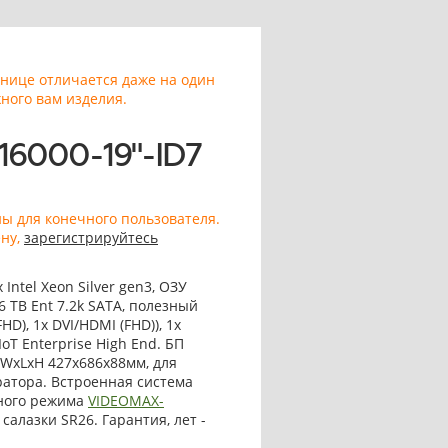
анице отличается даже на один
ного вам изделия.
16000-19"-ID7
ны для конечного пользователя.
ену,
зарегистрируйтесь
ntel Xeon Silver gen3, ОЗУ
16 TB Ent 7.2k SATA, полезный
D), 1x DVI/HDMI (FHD)), 1x
oT Enterprise High End. БП
ы WxLxH 427x686x88мм, для
ратора. Встроенная система
рного режима
VIDEOMAX-
салазки SR26. Гарантия, лет -