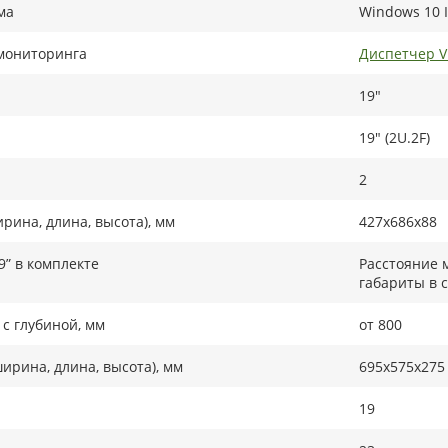
ма
Windows 10 I
мониторинга
Диспетчер 
19"
19" (2U.2F)
2
рина, длина, высота), мм
427x686x88
9” в комплекте
Расстояние 
габариты в 
с глубиной, мм
от 800
ирина, длина, высота), мм
695x575x275
19