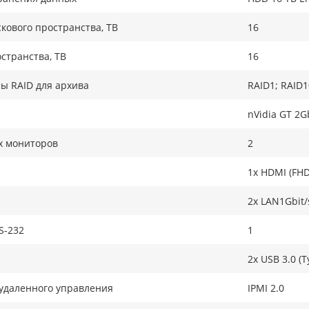
кового пространства, TB
16
странства, ТB
16
ы RAID для архива
RAID1; RAID1
nVidia GT 2G
х мониторов
2
1x HDMI (FHD
2x LAN1Gbit/
S-232
1
2x USB 3.0 (T
удаленного управления
IPMI 2.0