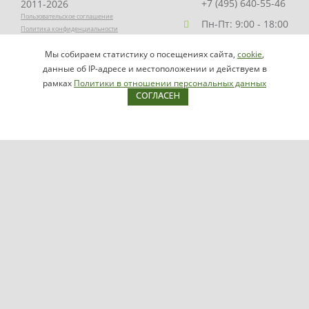
+7 (495) 640-55-46
2011-2026
Пользовательское соглашение
Пн-Пт: 9:00 - 18:00
Политика конфиденциальности
Заказать звонок
Мы собираем статистику о посещениях сайта,
cookie
,
НАПИСАТЬ
info@videomax.ru
данные об IP-адресе и местоположении и действуем в
РУКОВОДИТЕЛЮ
рамках
Политики в отношении персональных данных
СОГЛАСЕН
Карта сайта
Продукция
Видеосерверы VIDEOMAX-IP
Серверы ОПС-СКУД VIDEOMAX-SB
Рабочие станции VIDEOMAX-URM
VIDEOMAX-STORAGE
VIDEOMAX-JBOD
VIDEOMAX-ZIP
VIDEOMAX-SM