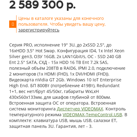
2 589 300 р.
Цены в каталоге указаны для конечного
пользователя. Чтобы увидеть вашу цену,
зарегистрируйтесь
Серия PRO, исполнение 19" 3U, до 2xSSD 2,5", до
16xHDD 3,5" Hot Swap. Конфигурация ID4, 1x Intel Xeon
Silver gen3, ОЗУ 16GB, 2x LAN1Gbit/s, OС - SSD 240 GB
Ent 2.5" SATA, СХД - 15x HDD 16 TB Ent 7.2k SAS,
полезный объём 208TB в RAID6, IPMI 2.0, подключение
2 мониторов (1x HDMI (FHD), 1x DVI/HDMI (FHD)).
Видеокарта nVidia GT 2Gb. Windows 10 IoT Enterprise
High End. БП 800Вт (потребление 419Вт), Redundant
1+1, вес нет/брут 45/50кг, габариты WxLxH
430x560x133мм, для шкафов глубиной от 800мм.
Встроенная защита ОС от оператора. Встроенная
система мониторинга
Диспетчер VIDEOMAX
. Контроль
температурного режима
VIDEOMAX-TempControl.USB
. В
комплекте: клавиатура USB, мышь USB, салазки ET,
защитная панель 3U. Гарантия, лет - 3.