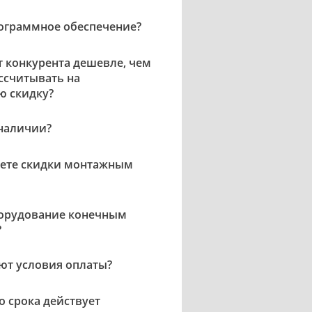
ограммное обеспечение?
 конкурента дешевле, чем
ассчитывать на
ю скидку?
 наличии?
яете скидки монтажным
борудование конечным
?
ют условия оплаты?
о срока действует