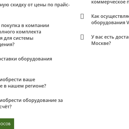
коммерческое 
ую скидку от цены по прайс-
Как осуществля
оборудования 
 покупка в компании
олного комплекта
У вас есть дост
я для системы
Москве?
дения?
оставки оборудования
иобрести ваше
е в нашем регионе?
иобрести оборудование за
счёт?
РОСОВ