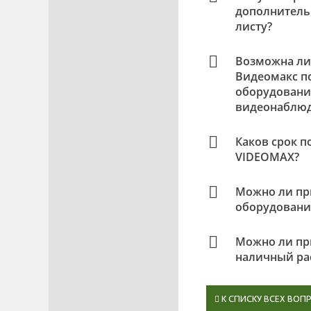
дополнительн
листу?
Возможна ли
Видеомакс п
оборудовани
видеонаблю
Каков срок п
VIDEOMAX?
Можно ли пр
оборудовани
Можно ли пр
наличный ра
К СПИСКУ ВСЕХ ВОП