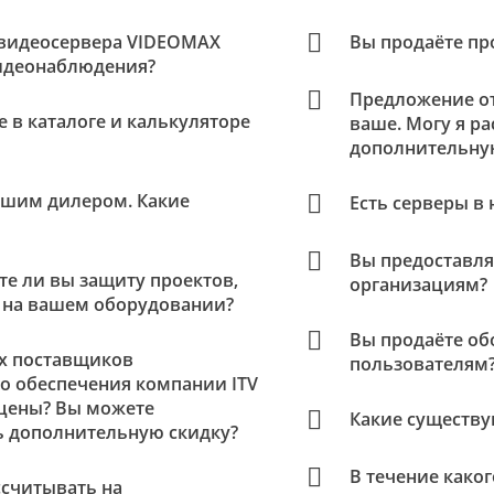
 видеосервера VIDEOMAX
Вы продаёте пр
идеонаблюдения?
Предложение от
е в каталоге и калькуляторе
ваше. Могу я р
дополнительну
ашим дилером. Какие
Есть серверы в
Вы предоставл
е ли вы защиту проектов,
организациям?
 на вашем оборудовании?
Вы продаёте о
ех поставщиков
пользователям
о обеспечения компании ITV
цены? Вы можете
Какие существу
ь дополнительную скидку?
В течение каког
ссчитывать на