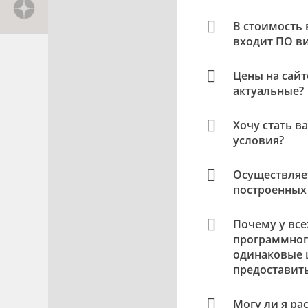
В стоимость
входит ПО в
Цены на сайт
актуальные?
Хочу стать в
условия?
Осуществляет
построенных
Почему у вс
программног
одинаковые 
предоставит
Могу ли я ра