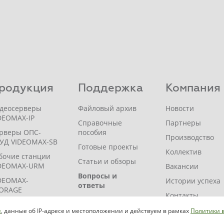
родукция
Поддержка
Компания
деосерверы
Файловый архив
Новости
DEOMAX-IP
Справочные
Партнеры
рверы ОПС-
пособия
Производство
УД VIDEOMAX-SB
Готовые проекты
Коллектив
бочие станции
Статьи и обзоры
DEOMAX-URM
Вакансии
Вопросы и
DEOMAX-
Истории успеха
ответы
ORAGE
Контакты
Помощь
DEOMAX-JBOD
проектировщику
Где купить?
e
, данные об IP-адресе и местоположении и действуем в рамках
Политики 
DEOMAX-ZIP
Индивидуальный