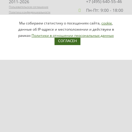
+7 (495) 640-55-46
2011-2026
Пользовательское соглашение
Пн-Пт: 9:00 - 18:00
Политика конфиденциальности
Заказать звонок
Мы собираем статистику о посещениях сайта,
cookie
,
НАПИСАТЬ
info@videomax.ru
данные об IP-адресе и местоположении и действуем в
РУКОВОДИТЕЛЮ
рамках
Политики в отношении персональных данных
СОГЛАСЕН
Карта сайта
Продукция
Видеосерверы VIDEOMAX-IP
Серверы ОПС-СКУД VIDEOMAX-SB
Рабочие станции VIDEOMAX-URM
VIDEOMAX-STORAGE
VIDEOMAX-JBOD
VIDEOMAX-ZIP
VIDEOMAX-SM