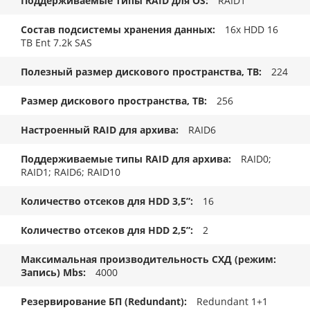
Поддерживаемые типы RAID для OS
RAID1
Состав подсистемы хранения данных
16x HDD 16
TB Ent 7.2k SAS
Полезный размер дискового пространства, TB
224
Размер дискового пространства, ТB
256
Настроенный RAID для архива
RAID6
Поддерживаемые типы RAID для архива
RAID0;
RAID1; RAID6; RAID10
Количество отсеков для HDD 3,5”
16
Количество отсеков для HDD 2,5”
2
Максимальная производительность СХД (режим:
Запись) Mbs
4000
Резервирование БП (Redundant)
Redundant 1+1