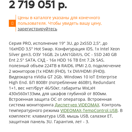
2 719 051 р.
Цены в каталоге указаны для конечного
пользователя. Чтобы увидеть вашу цену,
зарегистрируйтесь
Серия PRO, исполнение 19" 3U, до 2xSSD 2,5", до
16xHDD 3,5" Hot Swap. Конфигурация ID5, 1x Intel Xeon
Silver gen3, ОЗУ 16GB, 2x LAN1Gbit/s, OС - SSD 240 GB
Ent 2.5" SATA, СХД - 16x HDD 16 TB Ent 7.2k SAS,
полезный объём 224TB в RAID6, IPMI 2.0, подключение
2 мониторов (1x HDMI (FHD), 1x DVI/HDMI (FHD)).
Видеокарта nVidia GT 2Gb. Windows 10 IoT Enterprise
High End. БП 800Вт (потребление 460Вт), Redundant
1+1, вес нет/брут 46/50кг, габариты WxLxH
430x560x133мм, для шкафов глубиной от 800мм.
Встроенная защита ОС от оператора. Встроенная
система мониторинга
Диспетчер VIDEOMAX
. Контроль
температурного режима
VIDEOMAX-TempControl.USB
. В
комплекте: клавиатура USB, мышь USB, салазки ET,
защитная панель 3U. Гарантия, лет - 3.