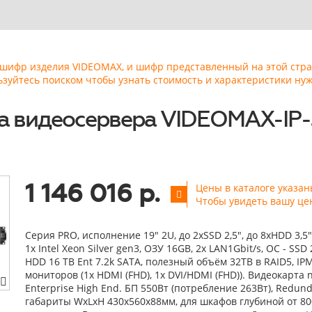
ь шифр изделия VIDEOMAX, и шифр представленный на этой стр
ьзуйтесь поиском чтобы узнать стоимость и характеристики нуж
а видеосервера VIDEOMAX-IP-
1 146 016 р.
Цены в каталоге указан
Чтобы увидеть вашу це
Серия PRO, исполнение 19" 2U, до 2xSSD 2,5", до 8xHDD 3,5
1x Intel Xeon Silver gen3, ОЗУ 16GB, 2x LAN1Gbit/s, OС - SSD 
HDD 16 TB Ent 7.2k SATA, полезный объём 32TB в RAID5, IP
мониторов (1x HDMI (FHD), 1x DVI/HDMI (FHD)). Видеокарта 
Enterprise High End. БП 550Вт (потребление 263Вт), Redunda
габариты WxLxH 430x560x88мм, для шкафов глубиной от 8