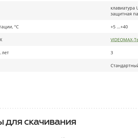
клавиатура U
защитная па
тации, °C
+5 ...+40
X
VIDEOMAX-Te
 лет
3
Стандартный
 для скачивания