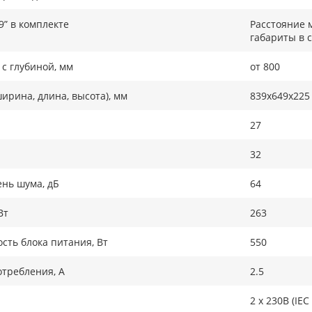
9” в комплекте
Расстояние 
габариты в 
с глубиной, мм
от 800
ирина, длина, высота), мм
839x649x225
27
32
нь шума, дБ
64
Вт
263
ть блока питания, Вт
550
требления, А
2.5
2 x 230В (IEC