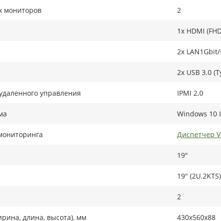
х мониторов
2
1x HDMI (FHD
2x LAN1Gbit/
2x USB 3.0 (T
удаленного управления
IPMI 2.0
ма
Windows 10 I
мониторинга
Диспетчер 
19"
19" (2U.2KTS)
2
рина, длина, высота), мм
430x560x88