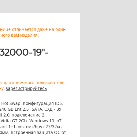
анице отличается даже на один
ного вам изделия.
32000-19"-
ы для конечного пользователя.
ну,
зарегистрируйтесь
" Hot Swap. Конфигурация ID5,
240 GB Ent 2.5" SATA, СХД - 3x
MI 2.0, подключение 2
nVidia GT 2Gb. Windows 10 IoT
nt 1+1, вес нет/брут 27/32кг,
00мм. Встроенная защита ОС от