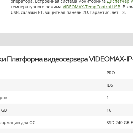
оператора. Встроенная система мониторинга
Диспетчер 
температурного режима
VIDEOMAX-TempControl.USB
. В к
USB, салазки ET, защитная панель 2U. Гарантия, лет - 3.
ки Платформа видеосервера VIDEOMAX-IP
PRO
ID5
оров
1
 GB
16
формации для ОС
SSD 240 GB E