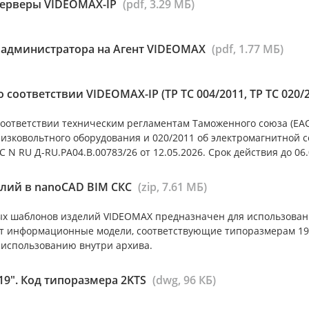
серверы VIDEOMAX-IP
(pdf, 3.29 МБ)
 администратора на Агент VIDEOMAX
(pdf, 1.77 МБ)
 соответствии VIDEOMAX-IP (ТР ТС 004/2011, ТР ТС 020/
оответствии техническим регламентам Таможенного союза (ЕАС)
низковольтного оборудования и 020/2011 об электромагнитной 
 N RU Д-RU.РА04.В.00783/26 от 12.05.2026. Срок действия до 06.
лий в nanoCAD BIM СКС
(zip, 7.61 МБ)
х шаблонов изделий VIDEOMAX предназначен для использован
т информационные модели, соответствующие типоразмерам 19”
 использованию внутри архива.
9". Код типоразмера 2KTS
(dwg, 96 КБ)