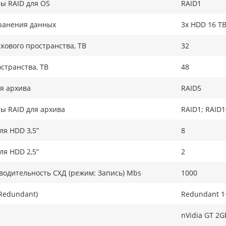
ы RAID для OS
RAID1
ранения данных
3x HDD 16 TB
кового пространства, TB
32
странства, ТB
48
я архива
RAID5
ы RAID для архива
RAID1; RAID1
ля HDD 3,5”
8
ля HDD 2,5”
2
одительность СХД (режим: Запись) Mbs
1000
Redundant)
Redundant 1
nVidia GT 2G