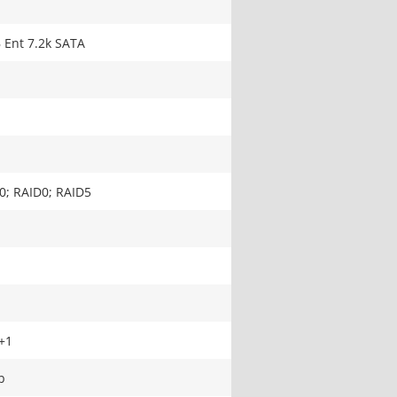
 Ent 7.2k SATA
0; RAID0; RAID5
+1
b