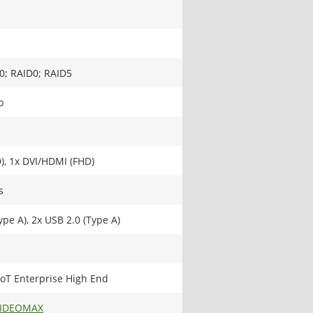
0; RAID0; RAID5
b
), 1x DVI/HDMI (FHD)
s
ype A), 2x USB 2.0 (Type A)
oT Enterprise High End
VIDEOMAX