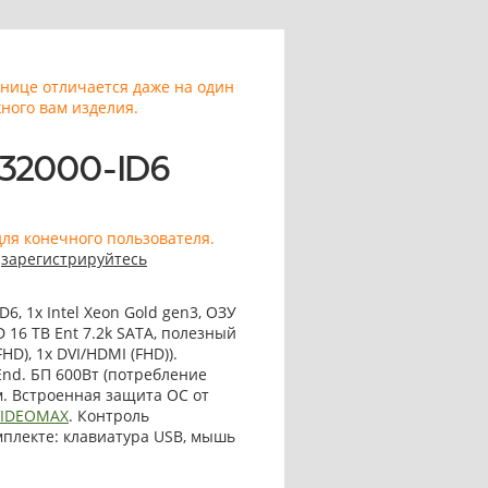
анице отличается даже на один
ного вам изделия.
-32000-ID6
для конечного пользователя.
,
зарегистрируйтесь
, 1x Intel Xeon Gold gen3, ОЗУ
DD 16 TB Ent 7.2k SATA, полезный
D), 1x DVI/HDMI (FHD)).
 End. БП 600Вт (потребление
мм. Встроенная защита ОС от
VIDEOMAX
. Контроль
омплекте: клавиатура USB, мышь