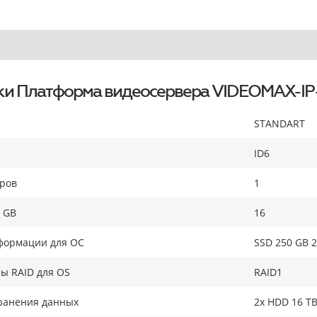
ки Платформа видеосервера VIDEOMAX-IP
STANDART
ID6
оров
1
 GB
16
формации для ОС
SSD 250 GB 2
ы RAID для OS
RAID1
ранения данных
2x HDD 16 TB