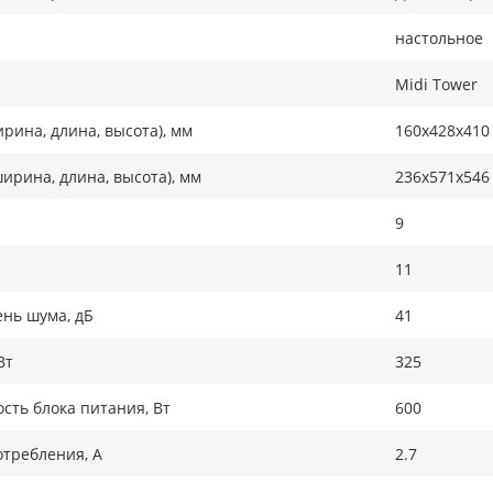
настольное
Midi Tower
рина, длина, высота), мм
160х428х410
ирина, длина, высота), мм
236х571х546
9
11
нь шума, дБ
41
Вт
325
ть блока питания, Вт
600
требления, А
2.7