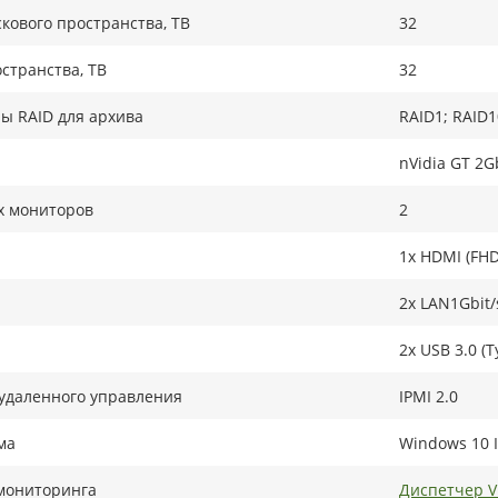
кового пространства, TB
32
странства, ТB
32
ы RAID для архива
RAID1; RAID1
nVidia GT 2G
х мониторов
2
1x HDMI (FHD
2x LAN1Gbit/
2x USB 3.0 (T
удаленного управления
IPMI 2.0
ма
Windows 10 I
мониторинга
Диспетчер 