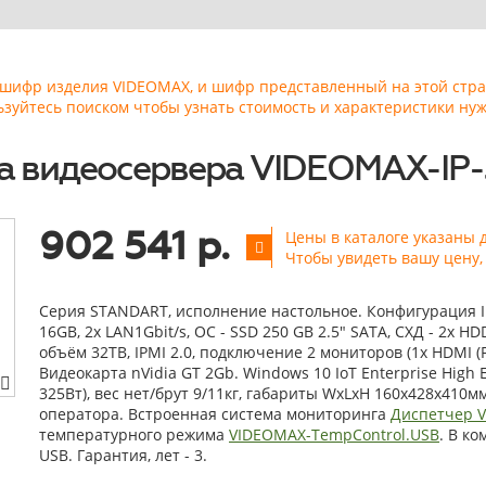
ь шифр изделия VIDEOMAX, и шифр представленный на этой стр
ьзуйтесь поиском чтобы узнать стоимость и характеристики нуж
а видеосервера VIDEOMAX-IP
902 541 р.
Цены в каталоге указаны 
Чтобы увидеть вашу цену
Серия STANDART, исполнение настольное. Конфигурация ID6
16GB, 2x LAN1Gbit/s, OС - SSD 250 GB 2.5" SATA, СХД - 2x H
объём 32TB, IPMI 2.0, подключение 2 мониторов (1x HDMI (FH
Видеокарта nVidia GT 2Gb. Windows 10 IoT Enterprise High
325Вт), вес нет/брут 9/11кг, габариты WxLxH 160х428х410
оператора. Встроенная система мониторинга
Диспетчер 
температурного режима
VIDEOMAX-TempControl.USB
. В к
USB. Гарантия, лет - 3.