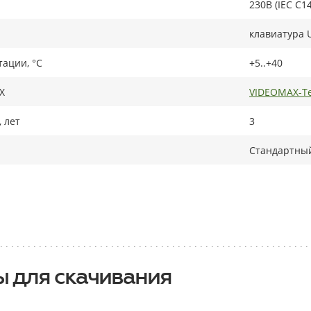
230В (IEC C14
клавиатура 
тации, °C
+5..+40
X
VIDEOMAX-Te
 лет
3
Стандартный
 для скачивания