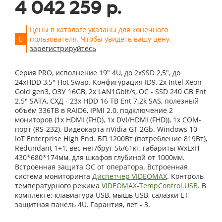
4 042 259 р.
Цены в каталоге указаны для конечного
пользователя. Чтобы увидеть вашу цену,
зарегистрируйтесь
Серия PRO, исполнение 19" 4U, до 2xSSD 2,5", до
24xHDD 3,5" Hot Swap. Конфигурация ID9, 2x Intel Xeon
Gold gen3, ОЗУ 16GB, 2x LAN1Gbit/s, OС - SSD 240 GB Ent
2.5" SATA, СХД - 23x HDD 16 TB Ent 7.2k SAS, полезный
объём 336TB в RAID6, IPMI 2.0, подключение 2
мониторов (1x HDMI (FHD), 1x DVI/HDMI (FHD)), 1x COM-
порт (RS-232). Видеокарта nVidia GT 2Gb. Windows 10
IoT Enterprise High End. БП 1200Вт (потребление 819Вт),
Redundant 1+1, вес нет/брут 56/61кг, габариты WxLxH
430*680*174мм, для шкафов глубиной от 1000мм.
Встроенная защита ОС от оператора. Встроенная
система мониторинга
Диспетчер VIDEOMAX
. Контроль
температурного режима
VIDEOMAX-TempControl.USB
. В
комплекте: клавиатура USB, мышь USB, салазки ET,
защитная панель 4U. Гарантия, лет - 3.