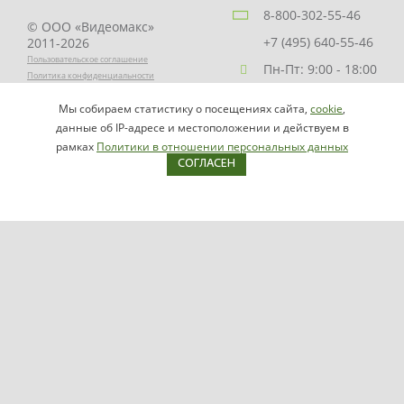
8-800-302-55-46
© ООО «Видеомакс»
+7 (495) 640-55-46
2011-2026
Пользовательское соглашение
Пн-Пт: 9:00 - 18:00
Политика конфиденциальности
Заказать звонок
Мы собираем статистику о посещениях сайта,
cookie
,
НАПИСАТЬ
info@videomax.ru
данные об IP-адресе и местоположении и действуем в
РУКОВОДИТЕЛЮ
рамках
Политики в отношении персональных данных
СОГЛАСЕН
Карта сайта
Продукция
Видеосерверы VIDEOMAX-IP
Серверы ОПС-СКУД VIDEOMAX-SB
Рабочие станции VIDEOMAX-URM
VIDEOMAX-STORAGE
VIDEOMAX-JBOD
VIDEOMAX-ZIP