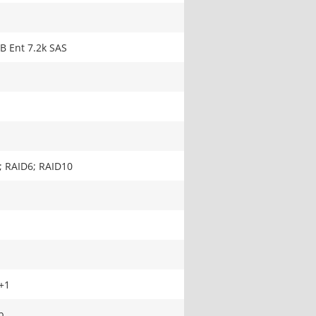
B Ent 7.2k SAS
; RAID6; RAID10
+1
b