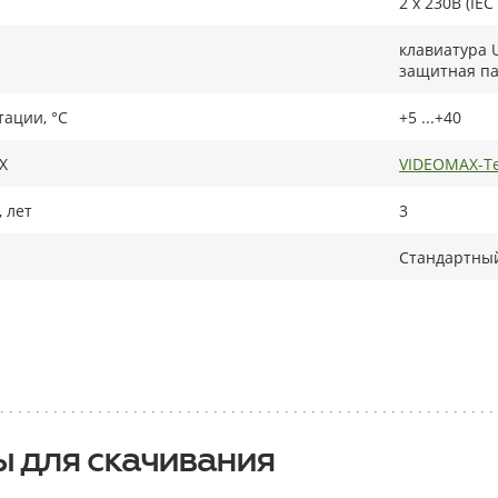
2 x 230В (IEC
клавиатура 
защитная па
тации, °C
+5 ...+40
X
VIDEOMAX-Te
 лет
3
Стандартный
 для скачивания