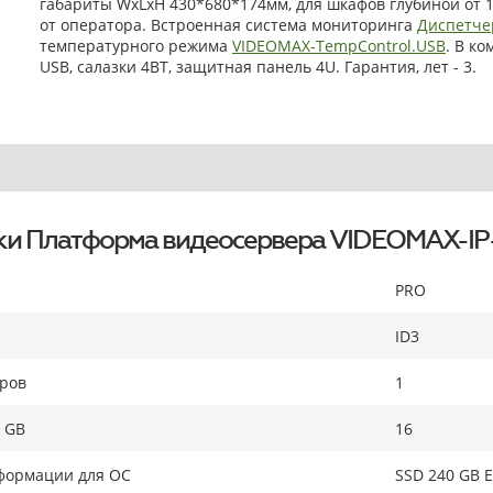
габариты WxLxH 430*680*174мм, для шкафов глубиной от 
от оператора. Встроенная система мониторинга
Диспетче
температурного режима
VIDEOMAX-TempControl.USB
. В к
USB, салазки 4BT, защитная панель 4U. Гарантия, лет - 3.
ки Платформа видеосервера VIDEOMAX-IP
PRO
ID3
оров
1
 GB
16
формации для ОС
SSD 240 GB E