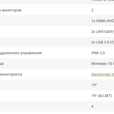
х мониторов
2
1x HDMI (FHD
2x LAN1Gbit/
2x USB 3.0 (T
удаленного управления
IPMI 2.0
ма
Windows 10 I
мониторинга
Диспетчер 
19"
19" (4U.4ET)
4