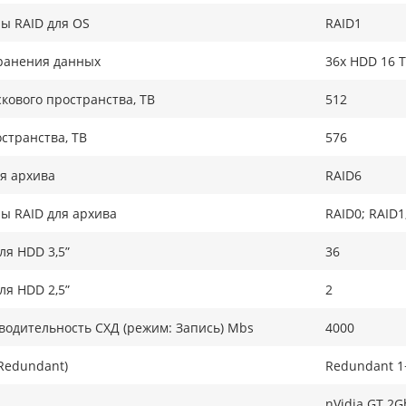
ы RAID для OS
RAID1
ранения данных
36x HDD 16 T
кового пространства, TB
512
странства, ТB
576
я архива
RAID6
ы RAID для архива
RAID0; RAID1
ля HDD 3,5”
36
ля HDD 2,5”
2
одительность СХД (режим: Запись) Mbs
4000
Redundant)
Redundant 1
nVidia GT 2G