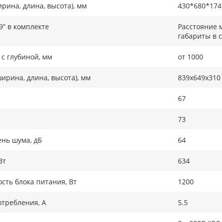
рина, длина, высота), мм
430*680*174
9” в комплекте
Расстояние 
габариты в 
с глубиной, мм
от 1000
ирина, длина, высота), мм
839x649x310
67
73
нь шума, дБ
64
Вт
634
ть блока питания, Вт
1200
требления, А
5.5