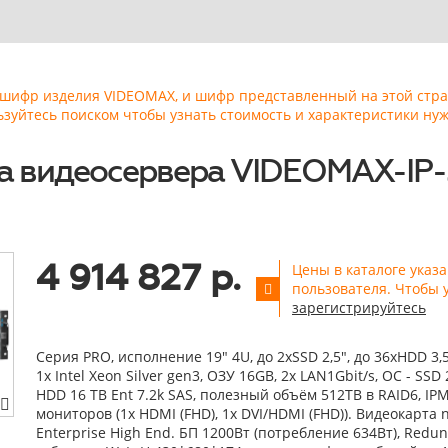
ь шифр изделия VIDEOMAX, и шифр представленный на этой стр
ьзуйтесь поиском чтобы узнать стоимость и характеристики нуж
 видеосервера VIDEOMAX-IP-
4 914 827 р.
Цены в каталоге указ
пользователя. Чтобы 
зарегистрируйтесь
Серия PRO, исполнение 19" 4U, до 2xSSD 2,5", до 36xHDD 3,
1x Intel Xeon Silver gen3, ОЗУ 16GB, 2x LAN1Gbit/s, OС - SSD 
HDD 16 TB Ent 7.2k SAS, полезный объём 512TB в RAID6, IPM
мониторов (1x HDMI (FHD), 1x DVI/HDMI (FHD)). Видеокарта 
Enterprise High End. БП 1200Вт (потребление 634Вт), Redund