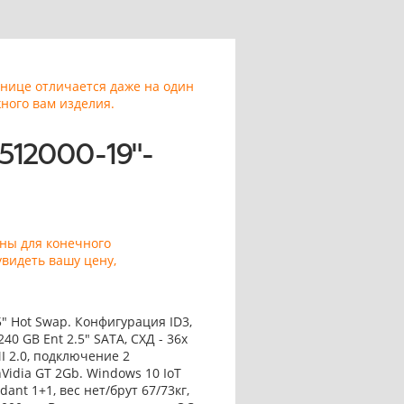
анице отличается даже на один
ного вам изделия.
512000-19"-
аны для конечного
увидеть вашу цену,
5" Hot Swap. Конфигурация ID3,
240 GB Ent 2.5" SATA, СХД - 36x
I 2.0, подключение 2
nVidia GT 2Gb. Windows 10 IoT
ant 1+1, вес нет/брут 67/73кг,