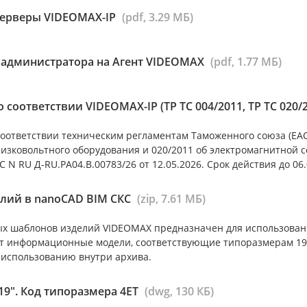
серверы VIDEOMAX-IP
(pdf, 3.29 МБ)
 администратора на Агент VIDEOMAX
(pdf, 1.77 МБ)
 соответствии VIDEOMAX-IP (ТР ТС 004/2011, ТР ТС 020/
оответствии техническим регламентам Таможенного союза (ЕАС)
низковольтного оборудования и 020/2011 об электромагнитной 
 N RU Д-RU.РА04.В.00783/26 от 12.05.2026. Срок действия до 06.
лий в nanoCAD BIM СКС
(zip, 7.61 МБ)
х шаблонов изделий VIDEOMAX предназначен для использован
т информационные модели, соответствующие типоразмерам 19”
 использованию внутри архива.
9". Код типоразмера 4ET
(dwg, 130 КБ)