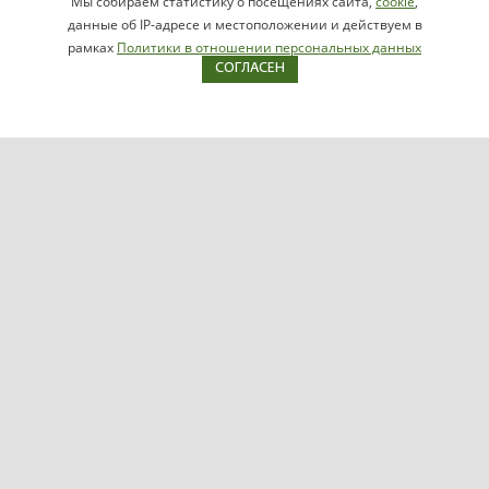
Мы собираем статистику о посещениях сайта,
cookie
,
НАПИСАТЬ
info@videomax.ru
данные об IP-адресе и местоположении и действуем в
РУКОВОДИТЕЛЮ
рамках
Политики в отношении персональных данных
СОГЛАСЕН
Карта сайта
Продукция
Видеосерверы VIDEOMAX-IP
Серверы ОПС-СКУД VIDEOMAX-SB
Рабочие станции VIDEOMAX-URM
VIDEOMAX-STORAGE
VIDEOMAX-JBOD
VIDEOMAX-ZIP
VIDEOMAX-SM
Поддержка
Файловый архив